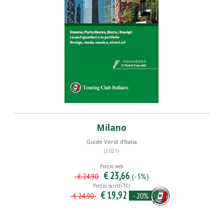
Milano
Guide Verdi d'Italia
(2021)
Prezzo web
€ 23,66
(- 5%)
€ 24,90
Prezzo iscritti TCI
€ 19,92
- 20%
€ 24,90