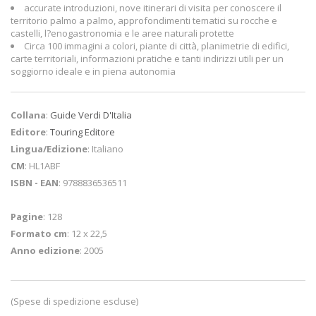
accurate introduzioni, nove itinerari di visita per conoscere il
territorio palmo a palmo, approfondimenti tematici su rocche e
castelli, l?enogastronomia e le aree naturali protette
Circa 100 immagini a colori, piante di città, planimetrie di edifici,
carte territoriali, informazioni pratiche e tanti indirizzi utili per un
soggiorno ideale e in piena autonomia
Collana
:
Guide Verdi D'Italia
Editore
:
Touring Editore
Lingua/Edizione
: Italiano
CM
: HL1ABF
ISBN - EAN
: 9788836536511
Pagine
: 128
Formato cm
: 12 x 22,5
Anno edizione
: 2005
(Spese di spedizione escluse)