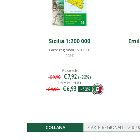
Sicilia 1:200 000
Emil
Carte regionali 1:200.000
(2024)
Prezzo web
€ 7,92
(- 20%)
€ 9,90
Prezzo iscritti TCI
€ 6,93
- 30%
€ 9,90
COLLANA
CARTE REGIONALI 1:200.0