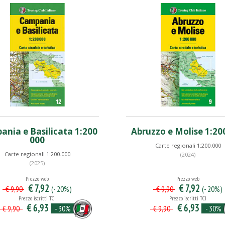
nia e Basilicata 1:200
Abruzzo e Molise 1:20
000
Carte regionali 1:200.000
Carte regionali 1:200.000
(2024)
(2025)
Prezzo web
Prezzo web
€ 7,92
€ 7,92
(- 20%)
(- 20%)
€ 9,90
€ 9,90
Prezzo iscritti TCI
Prezzo iscritti TCI
€ 6,93
€ 6,93
- 30%
- 30%
€ 9,90
€ 9,90