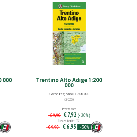
0 000
Trentino Alto Adige 1:200
000
Carte regionali 1:200.000
(2025)
Prezzo web
€ 7,92
(- 20%)
€ 9,90
Prezzo iscritti TCI
€ 6,93
- 30%
€ 9,90