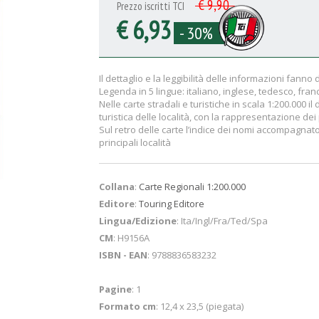
€ 9,90
Prezzo iscritti TCI
€ 6,93
- 30%
Il dettaglio e la leggibilità delle informazioni fanno
Legenda in 5 lingue: italiano, inglese, tedesco, fr
Nelle carte stradali e turistiche in scala 1:200.000 i
turistica delle località, con la rappresentazione dei
Sul retro delle carte l’indice dei nomi accompagnato 
principali località
Collana
:
Carte Regionali 1:200.000
Editore
:
Touring Editore
Lingua/Edizione
: Ita/Ingl/Fra/Ted/Spa
CM
: H9156A
ISBN - EAN
: 9788836583232
Pagine
: 1
Formato cm
: 12,4 x 23,5 (piegata)