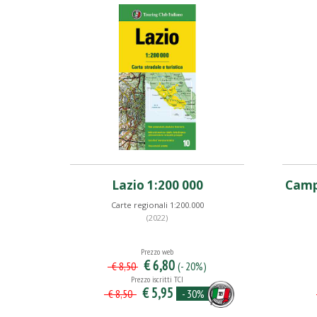
Lazio 1:200 000
Campa
Carte regionali 1:200.000
(2022)
Prezzo web
€ 6,80
(- 20%)
€ 8,50
Prezzo iscritti TCI
€ 5,95
- 30%
€ 8,50