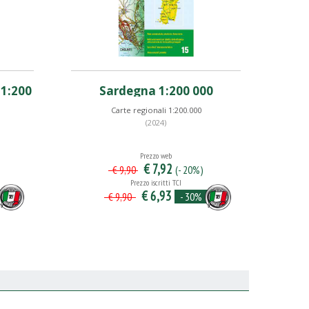
 1:200
Sardegna 1:200 000
Carte regionali 1:200.000
(2024)
Prezzo web
€ 7,92
(- 20%)
€ 9,90
Prezzo iscritti TCI
€ 6,93
- 30%
€ 9,90