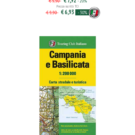
€ 7,92
- 20%
€ 9,90
Prezzo iscritti TCI
€ 6,93
- 30%
€ 9,90