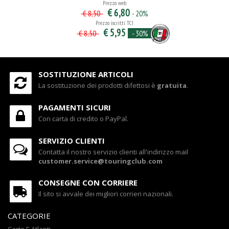
Prezzo web
€ 6,80
- 20%
€ 8,50
Prezzo iscritti TCI
€ 5,95
- 30%
€ 8,50
SOSTITUZIONE ARTICOLI
La sostituzione dei prodotti difettosi è
gratuita
.
PAGAMENTI SICURI
Con carta di credito o PayPal.
SERVIZIO CLIENTI
Contatta il nostro servizio clienti all'indirizzo mail
customer.service@touringclub.com
CONSEGNE CON CORRIERE
Il sito si avvale dei migliori corrieri nazionali.
CATEGORIE