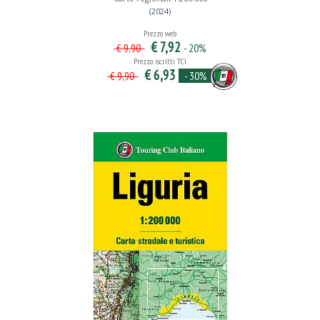
(2024)
Prezzo web
€ 7,92
- 20%
€ 9,90
Prezzo iscritti TCI
€ 6,93
- 30%
€ 9,90