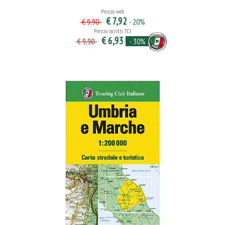
Prezzo web
€ 7,92
- 20%
€ 9,90
Prezzo iscritti TCI
€ 6,93
- 30%
€ 9,90