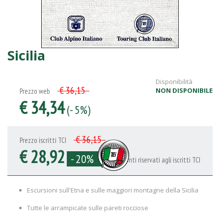
Sicilia
Disponibilità
€ 36,15
NON DISPONIBILE
Prezzo web
€ 34,34
(- 5%)
€ 36,15
Prezzo iscritti TCI
€ 28,92
- 20%
Sconti riservati agli iscritti TCI
Escursioni sull'Etna e sulle maggiori montagne della Sicilia
Tutte le arrampicate sulle pareti rocciose