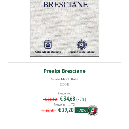
Prealpi Bresciane
Guide Monti Italia
(2004)
Prezzo web
€ 34,68
(- 5%)
€ 36,50
Prezzo iscritti TCI
€ 29,20
- 20%
€ 36,50