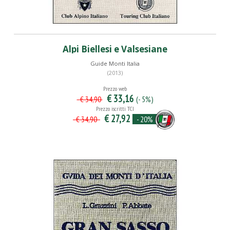
Alpi Biellesi e Valsesiane
Guide Monti Italia
(2013)
Prezzo web
€ 33,16
(- 5%)
€ 34,90
Prezzo iscritti TCI
€ 27,92
- 20%
€ 34,90