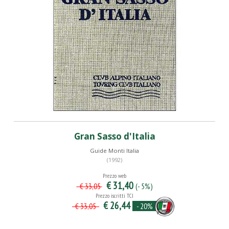
Gran Sasso d'Italia
Guide Monti Italia
(1992)
Prezzo web
€ 31,40
(- 5%)
€ 33,05
Prezzo iscritti TCI
€ 26,44
- 20%
€ 33,05