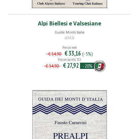
Alpi Biellesi e Valsesiane
Guide Monti Italia
(2013)
Prezzo web
€ 33,16
(- 5%)
€ 34,90
Prezzo iscritti TCI
€ 27,92
- 20%
€ 34,90