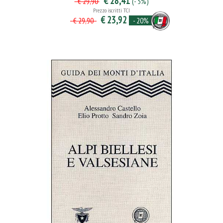
€ 28,41
(- 5%)
€ 29,90
Prezzo iscritti TCI
€ 23,92
- 20%
€ 29,90