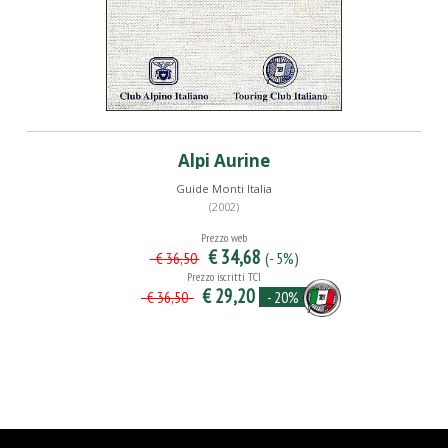
Alpi Aurine
Guide Monti Italia
(2002)
Prezzo web
€ 34,68
(- 5%)
€ 36,50
Prezzo iscritti TCI
€ 29,20
- 20%
€ 36,50