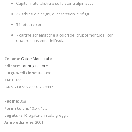
Capitoli naturalistici e sulla storia alpinistica
27 schizzi e disegni, di ascensioni e rifugi
54 foto a colori
7 cartine schematiche a colori dei gruppi montuosi, con
quadro d'insieme dell'isola
Collana
:
Guide Monti Italia
Editore
:
Touring Editore
Lingua/Edizione
: Italiano
CM
: HB2200
ISBN - EAN
: 9788836520442
Pagine
: 368
Formato cm
: 10,5 x 15,5
Legatura
: Rilegatura in tela greggia
Anno edizione
: 2001