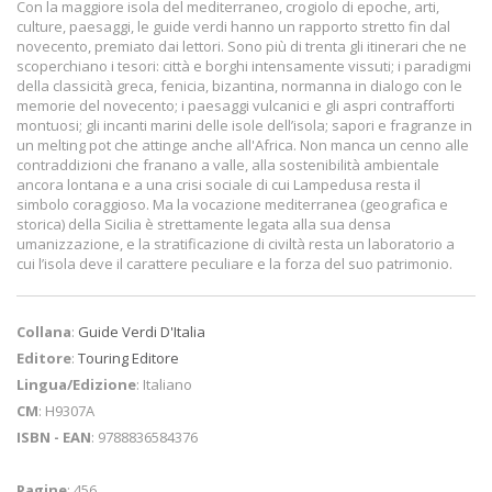
Con la maggiore isola del mediterraneo, crogiolo di epoche, arti,
culture, paesaggi, le guide verdi hanno un rapporto stretto fin dal
novecento, premiato dai lettori. Sono più di trenta gli itinerari che ne
scoperchiano i tesori: città e borghi intensamente vissuti; i paradigmi
della classicità greca, fenicia, bizantina, normanna in dialogo con le
memorie del novecento; i paesaggi vulcanici e gli aspri contrafforti
montuosi; gli incanti marini delle isole dell’isola; sapori e fragranze in
un melting pot che attinge anche all'Africa. Non manca un cenno alle
contraddizioni che franano a valle, alla sostenibilità ambientale
ancora lontana e a una crisi sociale di cui Lampedusa resta il
simbolo coraggioso. Ma la vocazione mediterranea (geografica e
storica) della Sicilia è strettamente legata alla sua densa
umanizzazione, e la stratificazione di civiltà resta un laboratorio a
cui l’isola deve il carattere peculiare e la forza del suo patrimonio.
Collana
:
Guide Verdi D'Italia
Editore
:
Touring Editore
Lingua/Edizione
: Italiano
CM
: H9307A
ISBN - EAN
: 9788836584376
Pagine
: 456