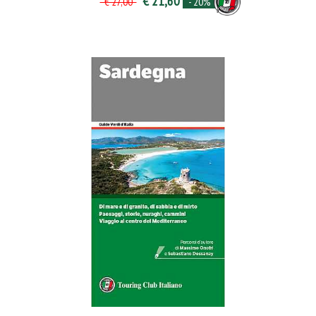
€ 21,60
- 20%
€ 27,00