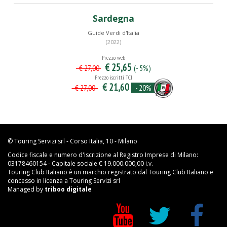
Sardegna
Guide Verdi d'Italia
(2022)
Prezzo web
€ 25,65
(- 5%)
€ 27,00
Prezzo iscritti TCI
€ 21,60
- 20%
€ 27,00
© Touring Servizi srl - Corso Italia, 10 - Milano
Codice fiscale e numero d'iscrizione al Registro Imprese di Milano:
03178460154 - Capitale sociale € 19.000.000,00 i.v.
Touring Club Italiano è un marchio registrato dal Touring Club Italiano e
concesso in licenza a Touring Servizi srl
Managed by
triboo digitale