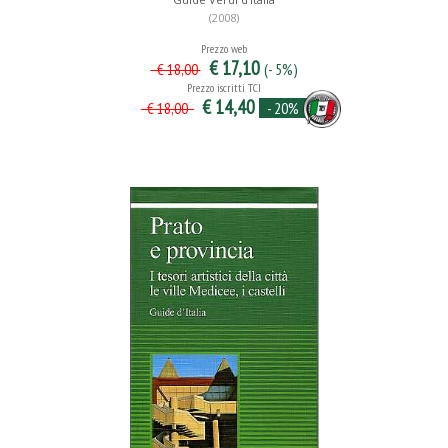
(2008)
Prezzo web
€ 17,10
(- 5%)
€ 18,00
Prezzo iscritti TCI
€ 14,40
- 20%
€ 18,00