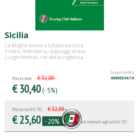
Sicilia
La Magna Grecia e l’utopia barocca
Il mare, l’entroterra, i paesaggi di lava
Luoghi letterari, i riti dell’accoglienza
Disponibilità
€ 32,00
IMMEDIATA
Prezzo web
€ 30,40
(- 5%)
€ 32,00
Prezzo iscritti TCI
€ 25,60
- 20%
Sconti riservati agli iscritti TCI