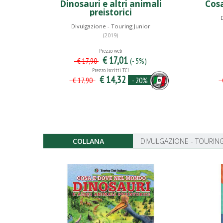
Dinosauri e altri animali
Cos
preistorici
D
Divulgazione - Touring Junior
(2019)
Prezzo web
€ 17,01
(- 5%)
€ 17,90
Prezzo iscritti TCI
€ 14,32
- 20%
€ 17,90
€
COLLANA
DIVULGAZIONE - TOURING