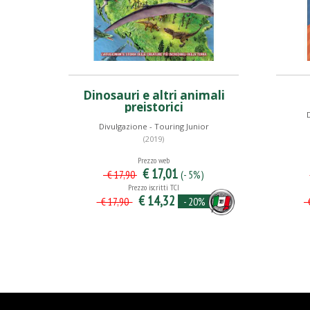
Dinosauri e altri animali
preistorici
D
Divulgazione - Touring Junior
(2019)
Prezzo web
€ 17,01
(- 5%)
€ 17,90
Prezzo iscritti TCI
€ 14,32
- 20%
€ 17,90
€