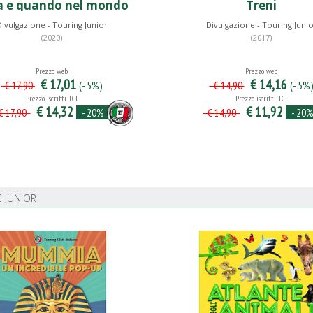
a e quando nel mondo
Treni
ivulgazione - Touring Junior
Divulgazione - Touring Juni
(2020)
(2017)
Prezzo web
Prezzo web
€ 17,01
€ 14,16
(- 5%)
(- 5%
€ 17,90
€ 14,90
Prezzo iscritti TCI
Prezzo iscritti TCI
€ 14,32
€ 11,92
- 20%
- 20
 17,90
€ 14,90
 JUNIOR