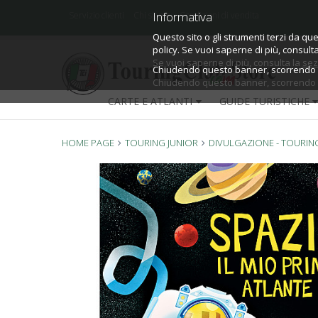
Informativa
Informativa
Servizio clienti
Chi siamo
Condizioni di vendita
Questo sito o gli strumenti terzi da que
Questo sito o gli strumenti terzi da que
policy.
policy. Se vuoi saperne di più, consult
Se vuoi saperne di più, consulta la
sez
Chiudendo questo banner, scorrendo qu
Chiudendo questo banner, scorrendo qu
CARTE E ATLANTI
GUIDE TURISTICHE
HOME PAGE
TOURING JUNIOR
DIVULGAZIONE - TOURIN