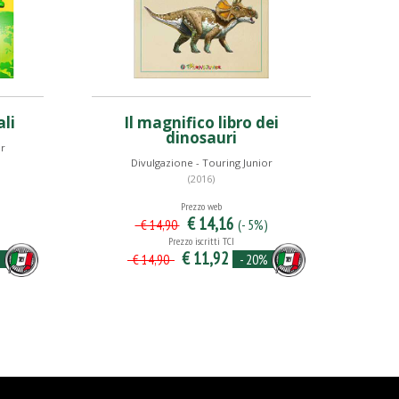
li
Il magnifico libro dei
dinosauri
or
Divulgazione - Touring Junior
(2016)
Prezzo web
€ 14,16
)
(- 5%)
€ 14,90
Prezzo iscritti TCI
€ 11,92
%
- 20%
€ 14,90