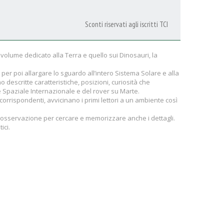
Sconti riservati agli iscritti TCI
l volume dedicato alla Terra e quello sui Dinosauri, la
per poi allargare lo sguardo all’intero Sistema Solare e alla
o descritte caratteristiche, posizioni, curiosità che
e Spaziale Internazionale e del rover su Marte.
i corrispondenti, avvicinano i primi lettori a un ambiente così
di osservazione per cercare e memorizzare anche i dettagli.
ici.