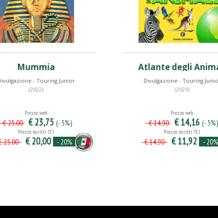
Mummia
Atlante degli Anima
ivulgazione - Touring Junior
Divulgazione - Touring Juni
(2022)
(2020)
Prezzo web
Prezzo web
€ 23,75
€ 14,16
(- 5%)
(- 5%
€ 25,00
€ 14,90
Prezzo iscritti TCI
Prezzo iscritti TCI
€ 20,00
€ 11,92
- 20%
- 20
 25,00
€ 14,90