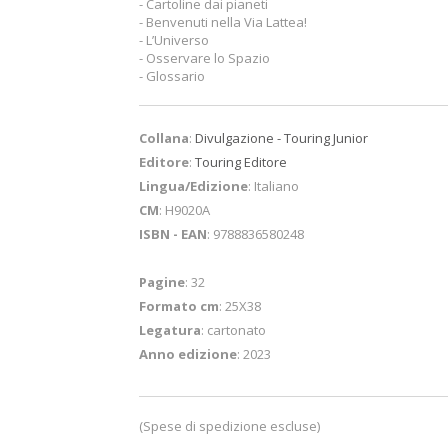
- Cartoline dai pianeti
- Benvenuti nella Via Lattea!
- L’Universo
- Osservare lo Spazio
- Glossario
Collana
:
Divulgazione - Touring Junior
Editore
:
Touring Editore
Lingua/Edizione
: Italiano
CM
: H9020A
ISBN - EAN
: 9788836580248
Pagine
: 32
Formato cm
: 25X38
Legatura
: cartonato
Anno edizione
: 2023
(Spese di spedizione escluse)