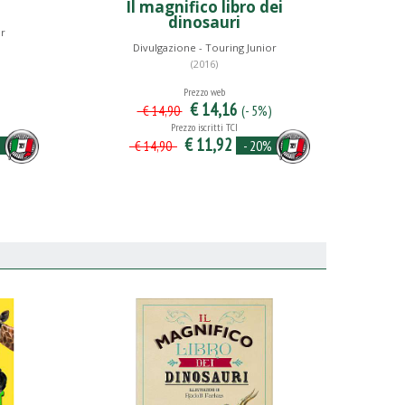
Il magnifico libro dei
dinosauri
or
Divulgazione - Touring Junior
(2016)
Prezzo web
€ 14,16
)
(- 5%)
€ 14,90
Prezzo iscritti TCI
€ 11,92
%
- 20%
€ 14,90