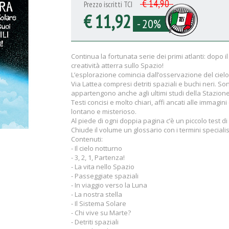
€ 14,90
Prezzo iscritti TCI
€ 11,92
- 20%
Continua la fortunata serie dei primi atlanti: dopo i
creatività atterra sullo Spazio!
L’esplorazione comincia dall’osservazione del cielo 
Via Lattea compresi detriti spaziali e buchi neri. Son
appartengono anche agli ultimi studi della Stazion
Testi concisi e molto chiari, affi ancati alle immagin
lontano e misterioso.
Al piede di ogni doppia pagina c’è un piccolo test 
Chiude il volume un glossario con i termini specialist
Contenuti:
- Il cielo notturno
- 3, 2, 1, Partenza!
- La vita nello Spazio
- Passeggiate spaziali
- In viaggio verso la Luna
- La nostra stella
- Il Sistema Solare
- Chi vive su Marte?
- Detriti spaziali