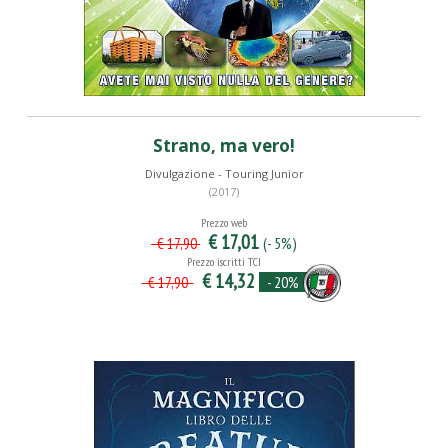
Strano, ma vero!
Divulgazione - Touring Junior
(2017)
Prezzo web
€ 17,01
(- 5%)
€ 17,90
Prezzo iscritti TCI
€ 14,32
- 20%
€ 17,90