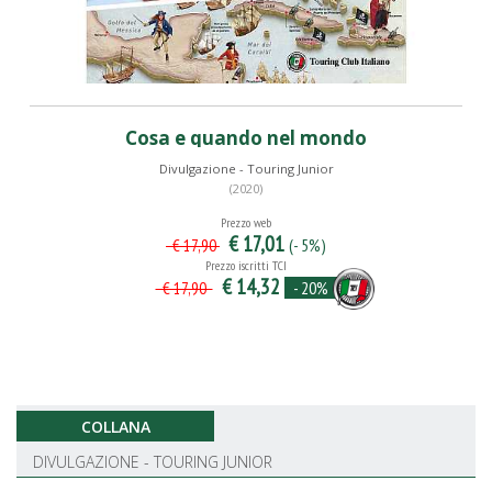
Cosa e quando nel mondo
Divulgazione - Touring Junior
(2020)
Prezzo web
€ 17,01
(- 5%)
€ 17,90
Prezzo iscritti TCI
€ 14,32
- 20%
€ 17,90
COLLANA
DIVULGAZIONE - TOURING JUNIOR