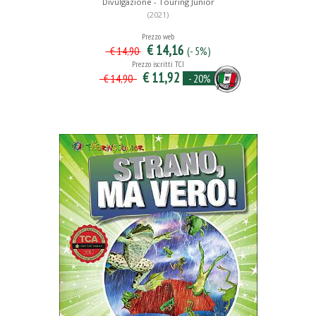
Divulgazione - Touring Junior
(2021)
Prezzo web
€ 14,16
(- 5%)
€ 14,90
Prezzo iscritti TCI
€ 11,92
- 20%
€ 14,90