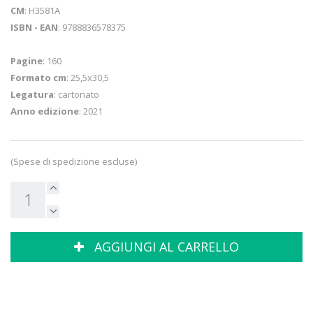
CM
: H3581A
ISBN - EAN
: 9788836578375
Pagine
: 160
Formato cm
: 25,5x30,5
Legatura
: cartonato
Anno edizione
: 2021
(Spese di spedizione escluse)
AGGIUNGI AL CARRELLO