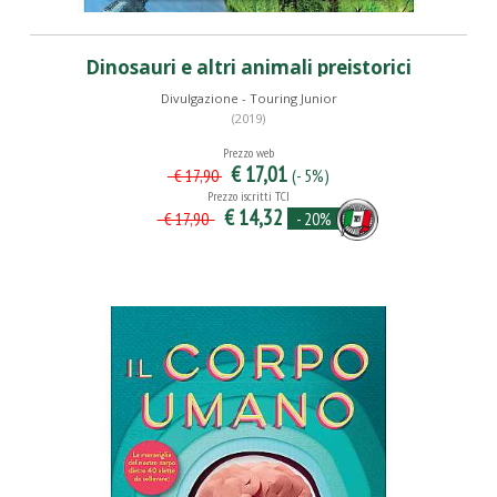
Dinosauri e altri animali preistorici
Divulgazione - Touring Junior
(2019)
Prezzo web
€ 17,01
(- 5%)
€ 17,90
Prezzo iscritti TCI
€ 14,32
- 20%
€ 17,90