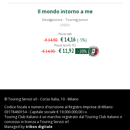
Il mondo intorno a me
Divulgazione - Touring Junior
(2023)
Prezzo web
€ 14,16
(- 5%)
€ 14,90
Prezzo iscritti TCI
€ 11,92
- 20%
€ 14,90
© Touring Servizi srl - Corso Italia, 10 - Milano
Codice fiscale e numero d'iscrizione al Registro Imprese di Milano:
03178460154 - Capitale sociale € 19.000.000,00 i.v.
Touring Club Italiano è un marchio registrato dal Touring Club Italiano e
concesso in licenza a Touring Servizi srl
Managed by
triboo digitale