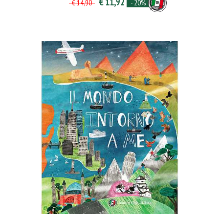
€ 11,92
- 20%
€ 14,90