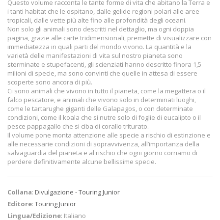
Questo volume racconta le tante forme di vita che abitano la Terra e
i tanti habitat che le ospitano, dalle gelide regioni polari alle aree
tropicali, dalle vette più alte fino alle profondità degli oceani.
Non solo gli animali sono descritti nel dettaglio, ma ogni doppia
pagina, grazie alle carte tridimensionali, premette di visualizzare con
immediatezza in quali parti del mondo vivono. La quantità e la
varietà delle manifestazioni di vita sul nostro pianeta sono
sterminate e stupefacenti, gli scienziati hanno descritto finora 1,5
milioni di specie, ma sono convinti che quelle in attesa di essere
scoperte sono ancora di più.
Ci sono animali che vivono in tutto il pianeta, come la megattera o il
falco pescatore, e animali che vivono solo in determinati luoghi,
come le tartarughe giganti delle Galapagos, o con determinate
condizioni, come il koala che si nutre solo di foglie di eucalipto o il
pesce pappagallo che si ciba di corallo triturato.
Il volume pone monta attenzione alle specie a rischio di estinzione e
alle necessarie condizioni di sopravvivenza, all’importanza della
salvaguardia del pianeta e al rischio che ogni giorno corriamo di
perdere definitivamente alcune bellissime specie.
Collana
:
Divulgazione - Touring Junior
Editore
:
Touring Junior
Lingua/Edizione
: Italiano