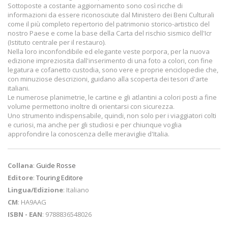
Sottoposte a costante aggiornamento sono così ricche di
informazioni da essere riconosciute dal Ministero dei Beni Culturali
come il più completo repertorio del patrimonio storico-artistico del
nostro Paese e come la base della Carta del rischio sismico dell'Icr
(Istituto centrale per il restauro).
Nella loro inconfondibile ed elegante veste porpora, per la nuova
edizione impreziosita dall'inserimento di una foto a colori, con fine
legatura e cofanetto custodia, sono vere e proprie enciclopedie che,
con minuziose descrizioni, guidano alla scoperta dei tesori d'arte
italiani.
Le numerose planimetrie, le cartine e gli atlantini a colori posti a fine
volume permettono inoltre di orientarsi con sicurezza.
Uno strumento indispensabile, quindi, non solo per i viaggiatori colti
e curiosi, ma anche per gli studiosi e per chiunque voglia
approfondire la conoscenza delle meraviglie d'Italia.
Collana
:
Guide Rosse
Editore
:
Touring Editore
Lingua/Edizione
: Italiano
CM
: HA9AAG
ISBN - EAN
: 9788836548026