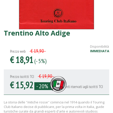
Trentino Alto Adige
Disponibilità
€ 19,90
IMMEDIATA
Prezzo web
€ 18,91
(- 5%)
€ 19,90
Prezzo iscritti TCI
€ 15,92
- 20%
Sconti riservati agli iscritti TCI
La storia delle ''mitiche rosse'' comincia nel 1914 quando il Touring
Club Italiano decise di pubblicare, per la prima volta in Italia, guide
turistiche curate da grandi esperti d'arte e autorevoli studiosi.