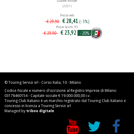
Guide Rosse
(2021)
Prezzo web
€ 28,41
(- 5%)
€ 29,90
Prezzo iscritti TCI
€ 23,92
- 20%
€ 29,90
© Touring Servizi srl - Corso Italia, 10 - Milano
Codice fiscale e numero d'iscrizione al Registro Imprese di Milano:
03178460154 - Capitale sociale € 19.000.000,00 i.v.
Touring Club Italiano è un marchio registrato dal Touring Club Italiano e
concesso in licenza a Touring Servizi srl
Managed by
triboo digitale