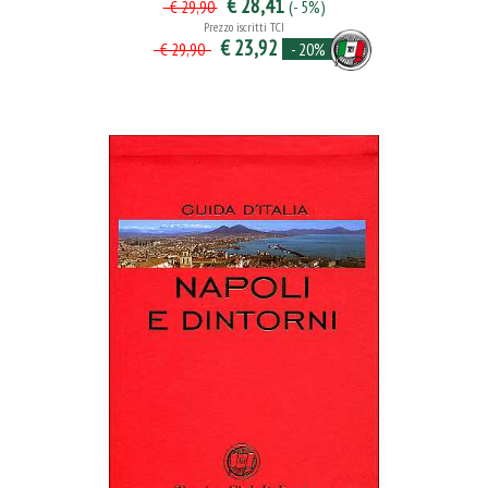
€ 28,41
(- 5%)
€ 29,90
Prezzo iscritti TCI
€ 23,92
- 20%
€ 29,90