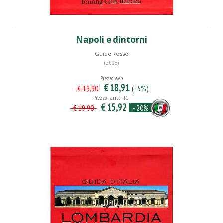
Napoli e dintorni
Guide Rosse
(2008)
Prezzo web
€ 18,91
(- 5%)
€ 19,90
Prezzo iscritti TCI
€ 15,92
- 20%
€ 19,90