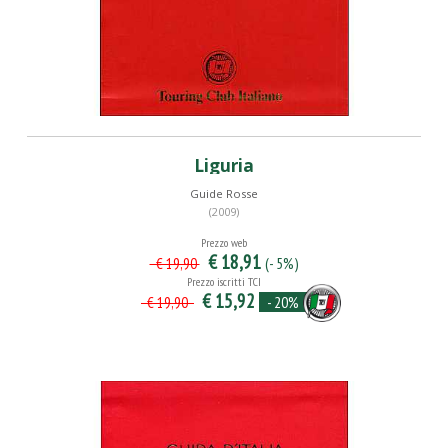
Liguria
Guide Rosse
(2009)
Prezzo web
€ 18,91
(- 5%)
€ 19,90
Prezzo iscritti TCI
€ 15,92
- 20%
€ 19,90