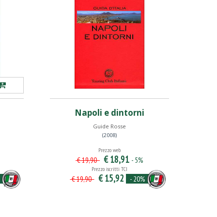
Napoli e dintorni
Guide Rosse
(2008)
Prezzo web
€ 18,91
- 5%
€ 19,90
Prezzo iscritti TCI
€ 15,92
- 20%
€ 19,90