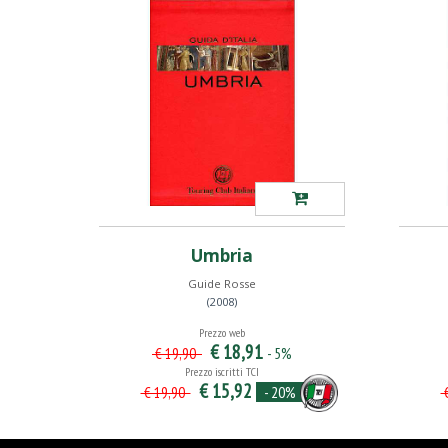
Umbria
Guide Rosse
(2008)
Prezzo web
€ 18,91
- 5%
€ 19,90
Prezzo iscritti TCI
€ 15,92
- 20%
€ 19,90
€