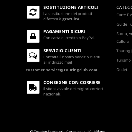
SOSTITUZIONE ARTICOLI
CATEG
La sostituzione dei prodotti
Carte E A
difettosi è
gratuita
.
Guide Tu
PAGAMENTI SICURI
Storia, A
Con carta di credito o PayPal.
Cultura
SERVIZIO CLIENTI
Touring 
Contatta il nostro servizio clienti
Turismo 
all'indirizzo mail
Outlet
customer.service@touringclub.com
CONSEGNE CON CORRIERE
Il sito si avvale dei migliori corrieri
nazionali.
© Touring Servizi srl - Corso Italia, 10 - Milano