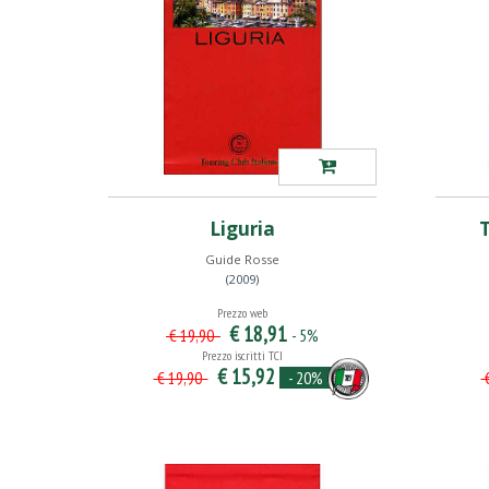
Liguria
T
Guide Rosse
(2009)
Prezzo web
€ 18,91
- 5%
€ 19,90
Prezzo iscritti TCI
€ 15,92
- 20%
€ 19,90
€