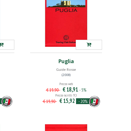
Puglia
Guide Rosse
(2008)
Prezzo web
€ 18,91
- 5%
€ 19,90
Prezzo iscritti TCI
€ 15,92
- 20%
€ 19,90