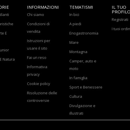
ORIE
INFORMAZIONI
TEMATISMI
IL TUO
PROFIL
tlanti
Chi siamo
In bici
Registrati
ristiche
Condizioni di
A piedi
I tuoi ordin
vendita
rte E
Enogastronomia
Istruzioni per
Mare
usare il sito
Junior
Montagna
Fai un reso
E Natura
Camper, auto e
Informativa
moto
privacy
In famiglia
Cookie policy
Sport e Benessere
Risoluzione delle
Cultura
controversie
Divulgazione e
illustrati