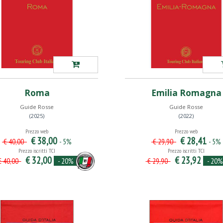
Roma
Emilia Romagna
Guide Rosse
Guide Rosse
(2025)
(2022)
Prezzo web
Prezzo web
€ 38,00
€ 28,41
- 5%
- 5%
€ 40,00
€ 29,90
Prezzo iscritti TCI
Prezzo iscritti TCI
€ 32,00
€ 23,92
- 20%
- 20%
 40,00
€ 29,90