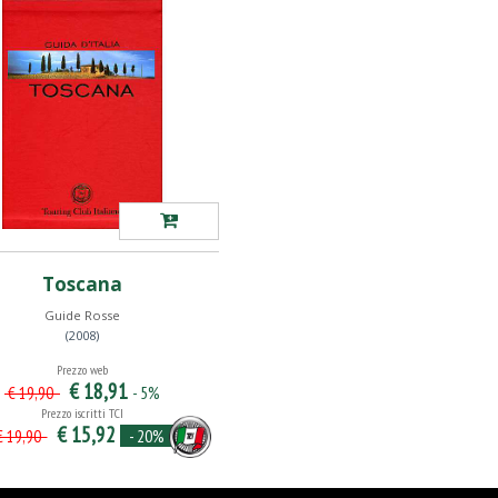
Toscana
Guide Rosse
(2008)
Prezzo web
€ 18,91
- 5%
€ 19,90
Prezzo iscritti TCI
€ 15,92
- 20%
 19,90