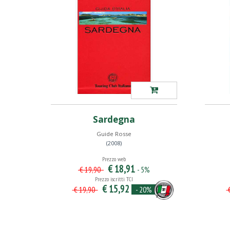
Sardegna
Guide Rosse
(2008)
Prezzo web
€ 18,91
- 5%
€ 19,90
Prezzo iscritti TCI
€ 15,92
- 20%
€ 19,90
€