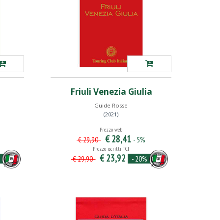
Friuli Venezia Giulia
Guide Rosse
(2021)
Prezzo web
€ 28,41
- 5%
€ 29,90
Prezzo iscritti TCI
€ 23,92
- 20%
€ 29,90