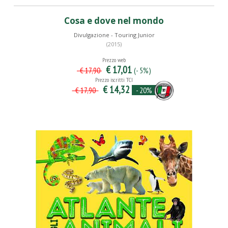
Cosa e dove nel mondo
Divulgazione - Touring Junior
(2015)
Prezzo web
€ 17,01
(- 5%)
€ 17,90
Prezzo iscritti TCI
€ 14,32
- 20%
€ 17,90