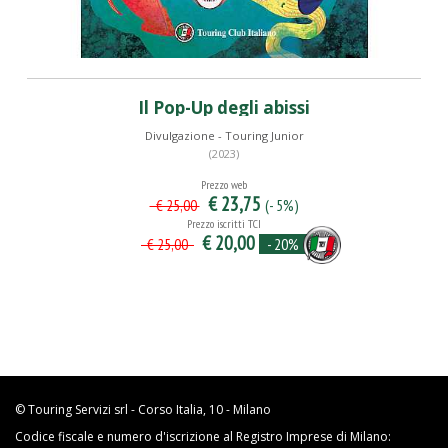
Il Pop-Up degli abissi
Divulgazione - Touring Junior
(2023)
Prezzo web
€ 23,75
(- 5%)
€ 25,00
Prezzo iscritti TCI
€ 20,00
- 20%
€ 25,00
© Touring Servizi srl - Corso Italia, 10 - Milano
Codice fiscale e numero d'iscrizione al Registro Imprese di Milano: