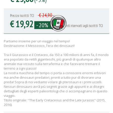
€ 24,90
Prezzo iscritti TCI
€ 19,92
- 20%
Sconti riservati agli iscritti TCI
Partiamo insieme per un viaggio nel tempo!
Destinazione: il Mesozoico, l'era dei dinosauri!
Tra il Giurassico e il Cretaceo, da 150 a 100 milioni di anni fa, il mondo
era popolato da rettili giganteschi, più grandi di qualunque altro
animale mai vissuto sulla terraferma e che facevano tremare il
terreno a ogni passo!
La nostra macchina del tempo ci porta a conoscere enormi erbivori
ma anche dinosauri predatori, pronti a tutto pur di divorare una
preda! Sopra di noi vediamo volare gli pterosauri e i primi uccelli.
Nessun dinosauro avrà più segreti grazie agli appunti e ai disegni
dettagliati degli esperti paleontologi che ci accompagnano in questo
viaggio.
Titolo originale: ''The Early Cretaceous and the Late Jurassic'' (2015,
2016).