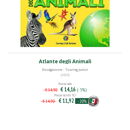
Atlante degli Animali
Divulgazione - Touring Junior
(2020)
Prezzo web
€ 14,16
(- 5%)
€ 14,90
Prezzo iscritti TCI
€ 11,92
- 20%
€ 14,90