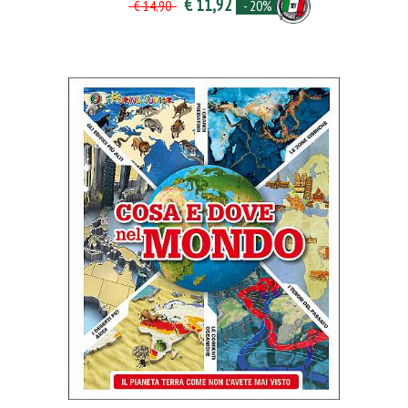
€ 11,92
- 20%
€ 14,90