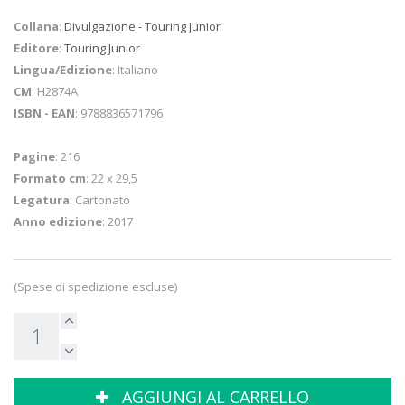
Collana
:
Divulgazione - Touring Junior
Editore
:
Touring Junior
Lingua/Edizione
: Italiano
CM
: H2874A
ISBN - EAN
: 9788836571796
Pagine
: 216
Formato cm
: 22 x 29,5
Legatura
: Cartonato
Anno edizione
: 2017
(Spese di spedizione escluse)
AGGIUNGI AL CARRELLO