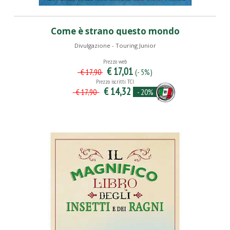
Come è strano questo mondo
Divulgazione - Touring Junior
Prezzo web
€ 17,01
(- 5%)
€ 17,90
Prezzo iscritti TCI
€ 14,32
- 20%
€ 17,90