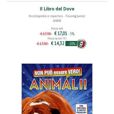
Il Libro del Dove
Enciclopedie e repertori - Touring Junior
(2020)
Prezzo web
€ 17,01
- 5%
€ 17,90
Prezzo iscritti TCI
€ 14,32
- 20%
€ 17,90