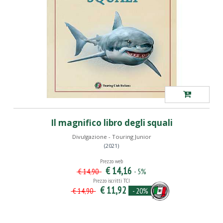
Il magnifico libro degli squali
Divulgazione - Touring Junior
(2021)
Prezzo web
€ 14,16
- 5%
€ 14,90
Prezzo iscritti TCI
€ 11,92
- 20%
€ 14,90