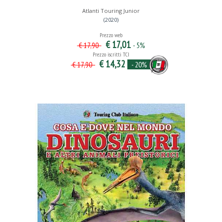
Atlanti Touring Junior
(2020)
Prezzo web
€ 17,01
- 5%
€ 17,90
Prezzo iscritti TCI
€ 14,32
- 20%
€ 17,90