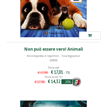
Non può essere vero! Animali
Enciclopedie e repertori - Touring Junior
(2020)
Prezzo web
€ 17,01
- 5%
€ 17,90
Prezzo iscritti TCI
€ 14,32
- 20%
€ 17,90