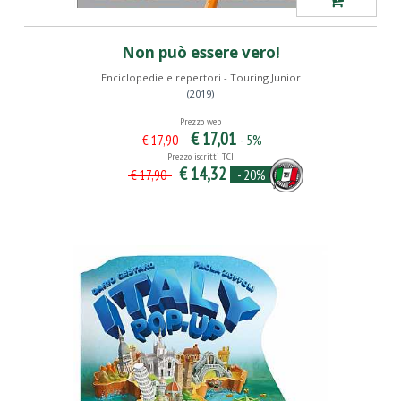
Non può essere vero!
Enciclopedie e repertori - Touring Junior
(2019)
Prezzo web
€ 17,01
- 5%
€ 17,90
Prezzo iscritti TCI
€ 14,32
- 20%
€ 17,90