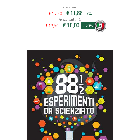
Prezzo web
€ 11,88
- 5%
€ 12,50
Prezzo iscritti TCI
€ 10,00
- 20%
€ 12,50