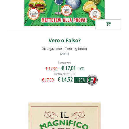
Vero o Falso?
Divulgazione - Touring Junior
(2021)
Prezzo web
€ 17,01
- 5%
€ 17,90
Prezzo iscritti TCI
€ 14,32
- 20%
€ 17,90