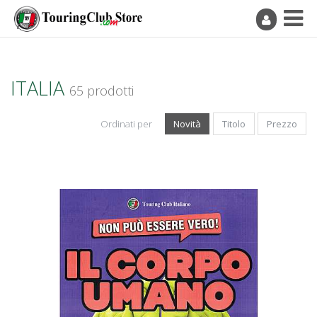
ITALIA
65 prodotti
Ordinati per
Novità
Titolo
Prezzo