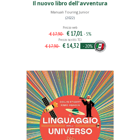
Il nuovo libro dell'avventura
Manuali Touring Junior
(2022)
Prezzo web
€ 17,01
- 5%
€ 17,90
Prezzo iscritti TCI
€ 14,32
- 20%
€ 17,90