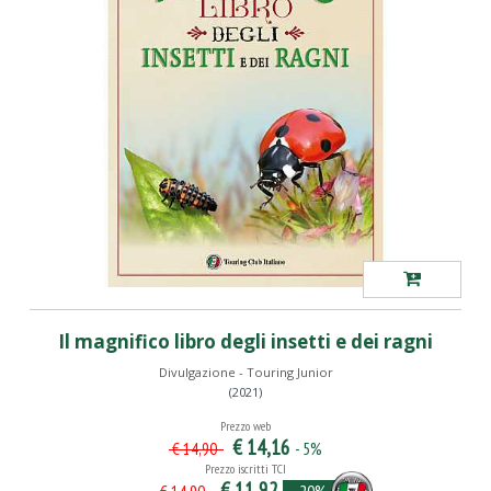
Il magnifico libro degli insetti e dei ragni
Divulgazione - Touring Junior
(2021)
Prezzo web
€ 14,16
- 5%
€ 14,90
Prezzo iscritti TCI
€ 11,92