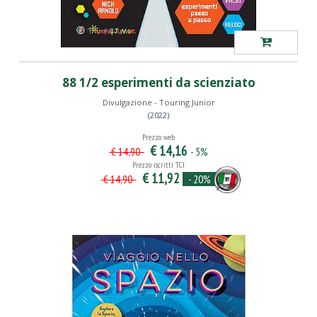
88 1/2 esperimenti da scienziato
Divulgazione - Touring Junior
(2022)
Prezzo web
€ 14,16
- 5%
€ 14,90
Prezzo iscritti TCI
€ 11,92
- 20%
€ 14,90