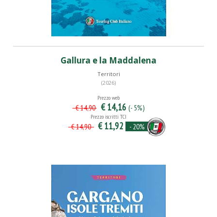
Gallura e la Maddalena
Territori
(2026)
Prezzo web
€ 14,16
(- 5%)
€ 14,90
Prezzo iscritti TCI
€ 11,92
- 20%
€ 14,90