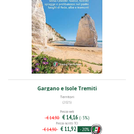
Gargano e Isole Tremiti
Territori
(2025)
Prezzo web
€ 14,16
(- 5%)
€ 14,90
Prezzo iscritti TCI
€ 11,92
- 20%
€ 14,90