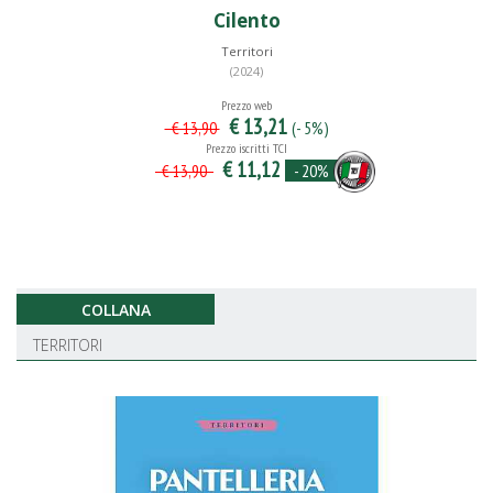
Cilento
Territori
(2024)
Prezzo web
€ 13,21
(- 5%)
€ 13,90
Prezzo iscritti TCI
€ 11,12
- 20%
€ 13,90
COLLANA
TERRITORI