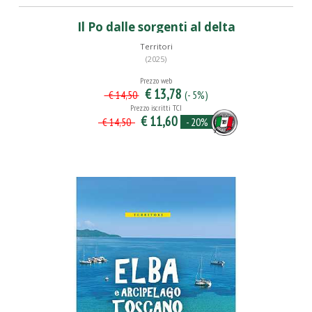
Il Po dalle sorgenti al delta
Territori
(2025)
Prezzo web
€ 13,78
(- 5%)
€ 14,50
Prezzo iscritti TCI
€ 11,60
- 20%
€ 14,50