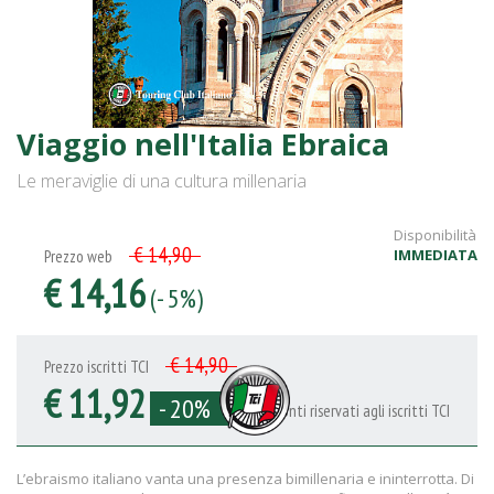
Viaggio nell'Italia Ebraica
Le meraviglie di una cultura millenaria
Disponibilità
€ 14,90
IMMEDIATA
Prezzo web
€ 14,16
(- 5%)
€ 14,90
Prezzo iscritti TCI
€ 11,92
- 20%
Sconti riservati agli iscritti TCI
L’ebraismo italiano vanta una presenza bimillenaria e ininterrotta. Di