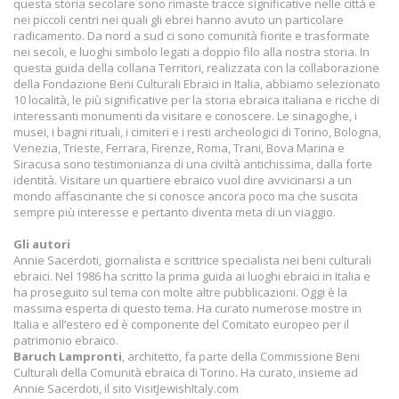
questa storia secolare sono rimaste tracce significative nelle città e
nei piccoli centri nei quali gli ebrei hanno avuto un particolare
radicamento. Da nord a sud ci sono comunità fiorite e trasformate
nei secoli, e luoghi simbolo legati a doppio filo alla nostra storia. In
questa guida della collana Territori, realizzata con la collaborazione
della Fondazione Beni Culturali Ebraici in Italia, abbiamo selezionato
10 località, le più significative per la storia ebraica italiana e ricche di
interessanti monumenti da visitare e conoscere. Le sinagoghe, i
musei, i bagni rituali, i cimiteri e i resti archeologici di Torino, Bologna,
Venezia, Trieste, Ferrara, Firenze, Roma, Trani, Bova Marina e
Siracusa sono testimonianza di una civiltà antichissima, dalla forte
identità. Visitare un quartiere ebraico vuol dire avvicinarsi a un
mondo affascinante che si conosce ancora poco ma che suscita
sempre più interesse e pertanto diventa meta di un viaggio.
Gli autori
Annie Sacerdoti, giornalista e scrittrice specialista nei beni culturali
ebraici. Nel 1986 ha scritto la prima guida ai luoghi ebraici in Italia e
ha proseguito sul tema con molte altre pubblicazioni. Oggi è la
massima esperta di questo tema. Ha curato numerose mostre in
Italia e all’estero ed è componente del Comitato europeo per il
patrimonio ebraico.
Baruch Lampronti
, architetto, fa parte della Commissione Beni
Culturali della Comunità ebraica di Torino. Ha curato, insieme ad
Annie Sacerdoti, il sito VisitJewishItaly.com