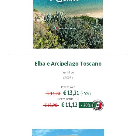
Elba e Arcipelago Toscano
Territori
(2023)
Prezzo web
€ 13,21
(- 5%)
€ 13,90
Prezzo iscritti TCI
€ 11,12
- 20%
€ 13,90