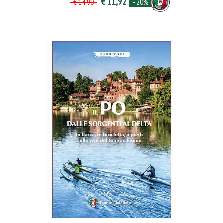
€ 11,92
- 20%
€ 14,90