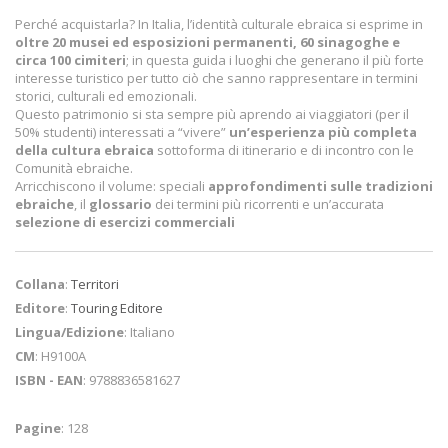
Perché acquistarla? In Italia, l’identità culturale ebraica si esprime in
oltre 20 musei ed esposizioni permanenti, 60 sinagoghe e
circa 100 cimiteri
; in questa guida i luoghi che generano il più forte
interesse turistico per tutto ciò che sanno rappresentare in termini
storici, culturali ed emozionali.
Questo patrimonio si sta sempre più aprendo ai viaggiatori (per il
50% studenti) interessati a “vivere”
un’esperienza più completa
della cultura ebraica
sottoforma di itinerario e di incontro con le
Comunità ebraiche.
Arricchiscono il volume: speciali
approfondimenti sulle tradizioni
ebraiche
, il
glossario
dei termini più ricorrenti e un’accurata
selezione di esercizi commerciali
Collana
:
Territori
Editore
:
Touring Editore
Lingua/Edizione
: Italiano
CM
: H9100A
ISBN - EAN
: 9788836581627
Pagine
: 128