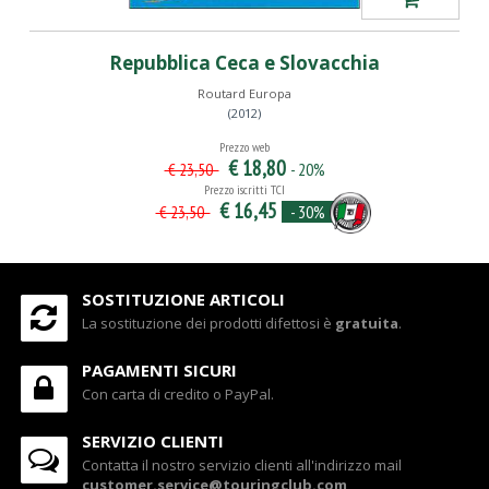
Repubblica Ceca e Slovacchia
Routard Europa
(2012)
Prezzo web
€ 18,80
- 20%
€ 23,50
Prezzo iscritti TCI
€ 16,45
- 30%
€ 23,50
SOSTITUZIONE ARTICOLI
La sostituzione dei prodotti difettosi è
gratuita
.
PAGAMENTI SICURI
Con carta di credito o PayPal.
SERVIZIO CLIENTI
Contatta il nostro servizio clienti all'indirizzo mail
customer.service@touringclub.com