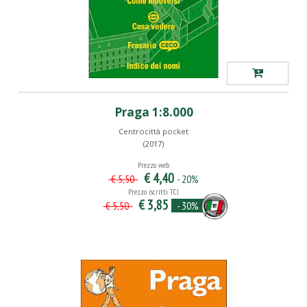
Praga 1:8.000
Centrocittà pocket
(2017)
Prezzo web
€ 4,40
- 20%
€ 5,50
Prezzo iscritti TCI
€ 3,85
- 30%
€ 5,50