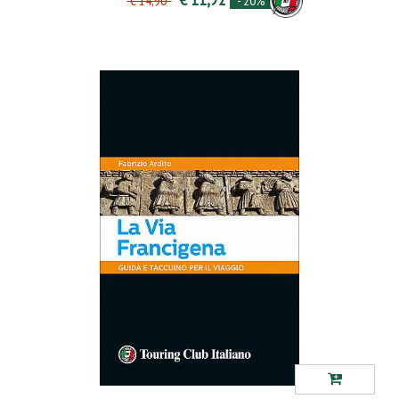
- 20%
€ 14,90