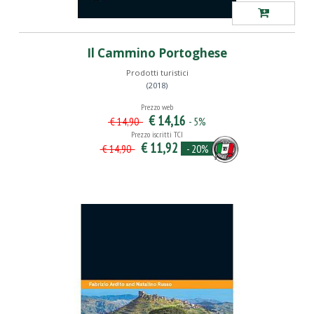
Il Cammino Portoghese
Prodotti turistici
(2018)
Prezzo web
€ 14,16
- 5%
€ 14,90
Prezzo iscritti TCI
€ 11,92
- 20%
€ 14,90