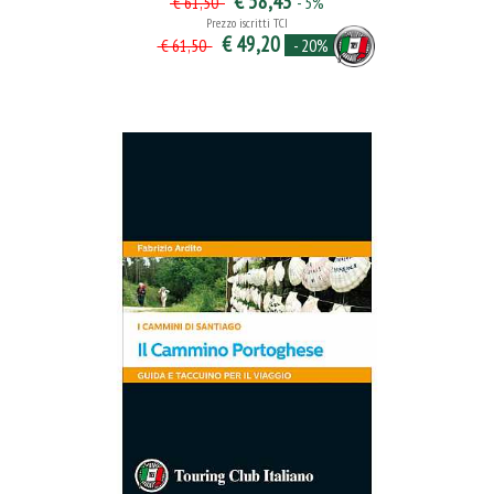
€ 58,43
- 5%
€ 61,50
Prezzo iscritti TCI
€ 49,20
- 20%
€ 61,50