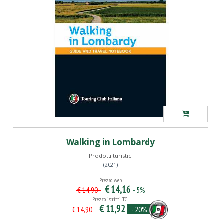
Walking in Lombardy
Prodotti turistici
(2021)
Prezzo web
€ 14,16
- 5%
€ 14,90
Prezzo iscritti TCI
€ 11,92
- 20%
€ 14,90