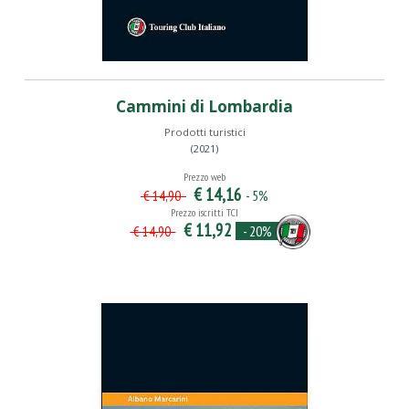
Cammini di Lombardia
Prodotti turistici
(2021)
Prezzo web
€ 14,16
- 5%
€ 14,90
Prezzo iscritti TCI
€ 11,92
- 20%
€ 14,90