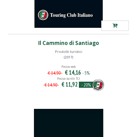
Il Cammino di Santiago
Prodotti turistici
(2017)
Prezzo web
€ 14,16
- 5%
€ 14,90
Prezzo iscritti TCI
€ 11,92
- 20%
€ 14,90