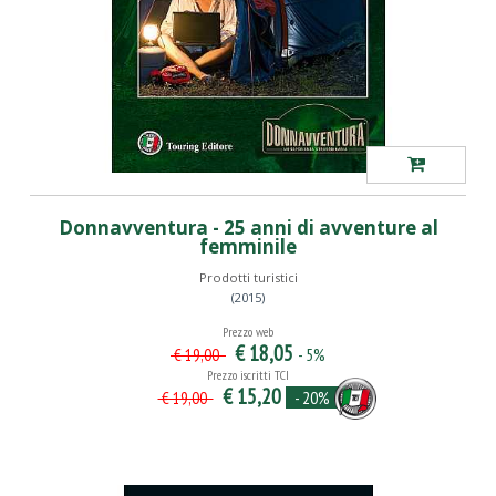
Donnavventura - 25 anni di avventure al
femminile
Prodotti turistici
(2015)
Prezzo web
€ 18,05
- 5%
€ 19,00
Prezzo iscritti TCI
€ 15,20
- 20%
€ 19,00