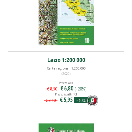
Lazio 1:200 000
Carte regionali 1:200.000
(2022)
Prezzo web
€ 6,80
(- 20%)
€ 8,50
Prezzo iscritti TCI
€ 5,95
- 30%
€ 8,50