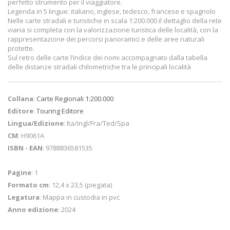
perfetto strumento per il viaggiatore.
Legenda in 5 lingue: italiano, inglese, tedesco, francese e spagnolo
Nelle carte stradali e turistiche in scala 1:200.000 il dettaglio della rete
viaria si completa con la valorizzazione turistica delle località, con la
rappresentazione dei percorsi panoramici e delle aree naturali
protette.
Sul retro delle carte l’indice dei nomi accompagnato dalla tabella
delle distanze stradali chilometriche tra le principali località
Collana
:
Carte Regionali 1:200.000
Editore
:
Touring Editore
Lingua/Edizione
: Ita/Ingl/Fra/Ted/Spa
CM
: H9061A
ISBN - EAN
: 9788836581535
Pagine
: 1
Formato cm
: 12,4 x 23,5 (piegata)
Legatura
: Mappa in custodia in pvc
Anno edizione
: 2024