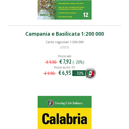
Campania e Basilicata 1:200 000
Carte regionali 1:200.000
(2025)
Prezzo web
€ 7,92
(- 20%)
€ 9,90
Prezzo iscritti TCI
€ 6,93
- 30%
€ 9,90