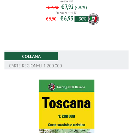
Prezzo web
€ 7,92
(- 20%)
€ 9,90
Prezzo iscritti TCI
€ 6,93
- 30%
€ 9,90
COLLANA
CARTE REGIONALI 1:200.000