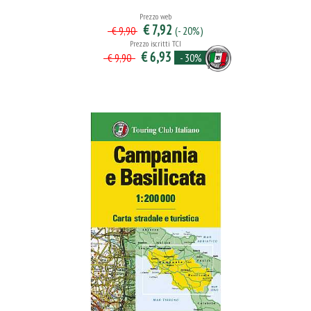
Prezzo web
€ 7,92
(- 20%)
€ 9,90
Prezzo iscritti TCI
€ 6,93
- 30%
€ 9,90