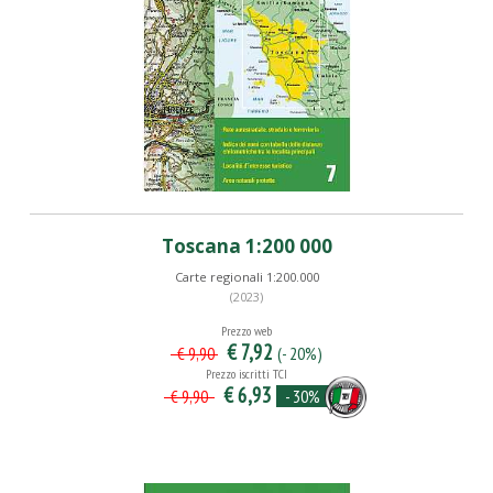
Toscana 1:200 000
Carte regionali 1:200.000
(2023)
Prezzo web
€ 7,92
(- 20%)
€ 9,90
Prezzo iscritti TCI
€ 6,93
- 30%
€ 9,90