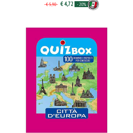
€ 4,72
- 20%
€ 5,90