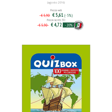
(agosto 2016)
Prezzo web
€ 5,61
(- 5%)
€ 5,90
Prezzo iscritti TCI
€ 4,72
- 20%
€ 5,90