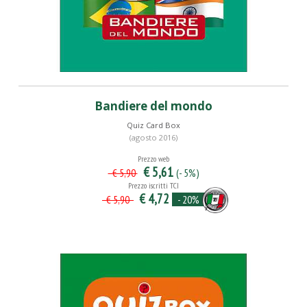
Bandiere del mondo
Quiz Card Box
(agosto 2016)
Prezzo web
€ 5,61
(- 5%)
€ 5,90
Prezzo iscritti TCI
€ 4,72
- 20%
€ 5,90