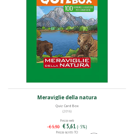
Meraviglie della natura
Quiz Card Box
(2016)
Prezzo web
€ 5,61
(- 5%)
€ 5,90
Prezzo iscritti TCI