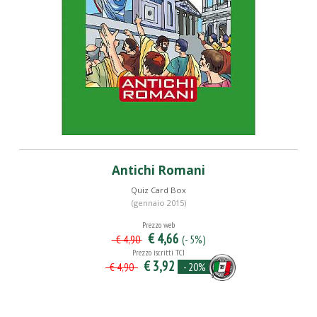
Antichi Romani
Quiz Card Box
(gennaio 2015)
Prezzo web
€ 4,66
(- 5%)
€ 4,90
Prezzo iscritti TCI
€ 3,92
- 20%
€ 4,90