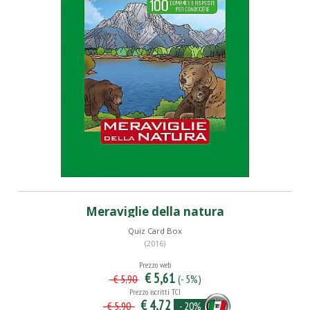
Meraviglie della natura
Quiz Card Box
(2016)
Prezzo web
€ 5,61
(- 5%)
€ 5,90
Prezzo iscritti TCI
€ 4,72
- 20%
€ 5,90