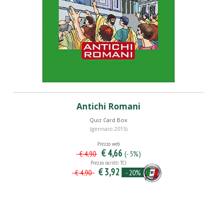
Antichi Romani
Quiz Card Box
(gennaio 2015)
Prezzo web
€ 4,66
(- 5%)
€ 4,90
Prezzo iscritti TCI
€ 3,92
- 20%
€ 4,90