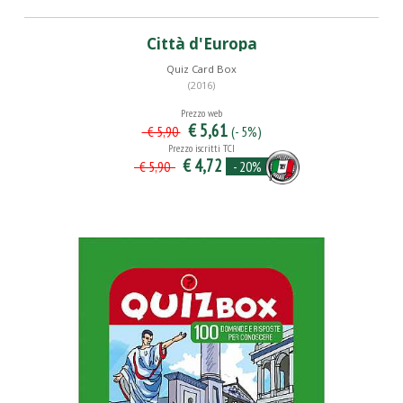
Città d'Europa
Quiz Card Box
(2016)
Prezzo web
€ 5,61
(- 5%)
€ 5,90
Prezzo iscritti TCI
€ 4,72
- 20%
€ 5,90