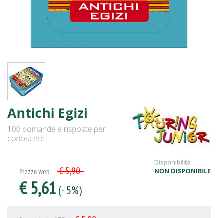
Antichi Egizi
100 domande e risposte per
conoscere
Disponibilità
€ 5,90
NON DISPONIBILE
Prezzo web
€ 5,61
(- 5%)