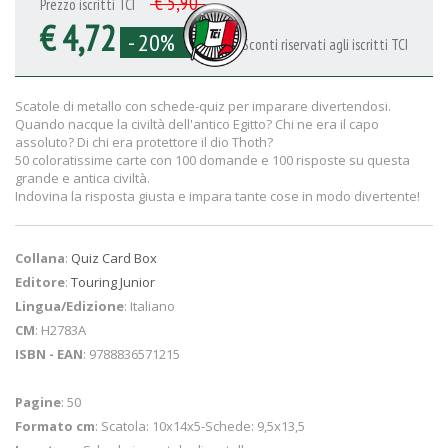
€ 5,90
Prezzo iscritti TCI
€ 4,72
- 20%
Sconti riservati agli iscritti TCI
Scatole di metallo con schede-quiz per imparare divertendosi.
Quando nacque la civiltà dell'antico Egitto? Chi ne era il capo
assoluto? Di chi era protettore il dio Thoth?
50 coloratissime carte con 100 domande e 100 risposte su questa
grande e antica civiltà.
Indovina la risposta giusta e impara tante cose in modo divertente!
Collana
:
Quiz Card Box
Editore
:
Touring Junior
Lingua/Edizione
: Italiano
CM
: H2783A
ISBN - EAN
: 9788836571215
Pagine
: 50
Formato cm
: Scatola: 10x14x5-Schede: 9,5x13,5