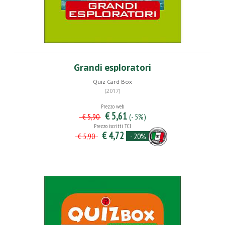
Grandi esploratori
Quiz Card Box
(2017)
Prezzo web
€ 5,61
(- 5%)
€ 5,90
Prezzo iscritti TCI
€ 4,72
- 20%
€ 5,90