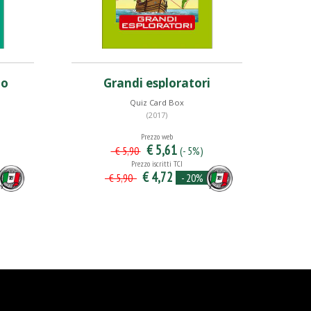
do
Grandi esploratori
Quiz Card Box
(2017)
Prezzo web
€ 5,61
(- 5%)
€ 5,90
Prezzo iscritti TCI
€ 4,72
- 20%
€ 5,90