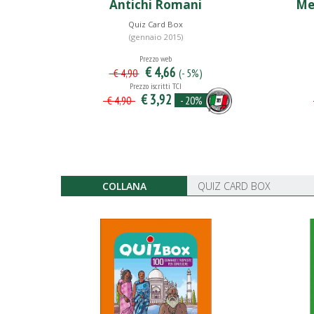
Antichi Romani
Me
Quiz Card Box
(gennaio 2015)
Prezzo web
€ 4,66
(- 5%)
€ 4,90
Prezzo iscritti TCI
€ 3,92
- 20%
€ 4,90
COLLANA
QUIZ CARD BOX