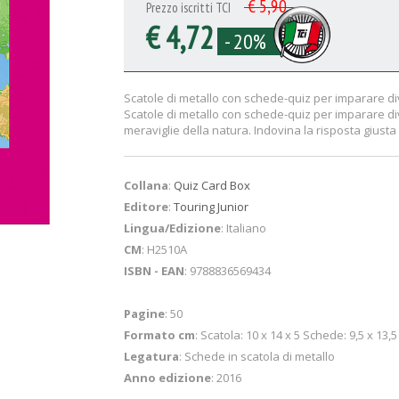
€ 5,90
Prezzo iscritti TCI
€ 4,72
- 20%
Scatole di metallo con schede-quiz per imparare di
Scatole di metallo con schede-quiz per imparare di
meraviglie della natura. Indovina la risposta giust
Collana
:
Quiz Card Box
Editore
:
Touring Junior
Lingua/Edizione
: Italiano
CM
: H2510A
ISBN - EAN
: 9788836569434
Pagine
: 50
Formato cm
: Scatola: 10 x 14 x 5 Schede: 9,5 x 13,5
Legatura
: Schede in scatola di metallo
Anno edizione
: 2016