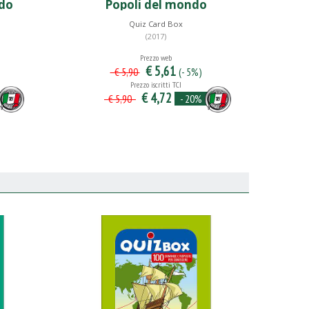
ndo
Popoli del mondo
Quiz Card Box
(2017)
Prezzo web
€ 5,61
(- 5%)
€ 5,90
Prezzo iscritti TCI
€ 4,72
- 20%
€ 5,90