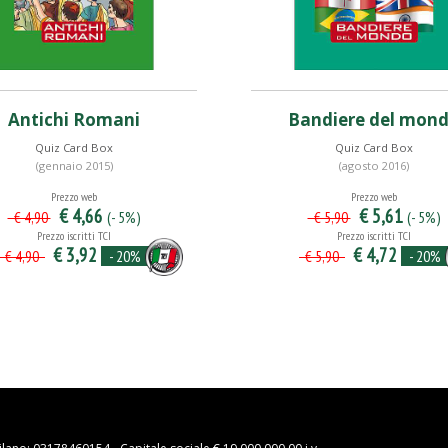
Antichi Romani
Bandiere del mon
Quiz Card Box
Quiz Card Box
(gennaio 2015)
(agosto 2016)
Prezzo web
Prezzo web
€ 4,66
€ 5,61
(- 5%)
(- 5%)
€ 4,90
€ 5,90
Prezzo iscritti TCI
Prezzo iscritti TCI
€ 3,92
€ 4,72
- 20%
- 20%
€ 4,90
€ 5,90