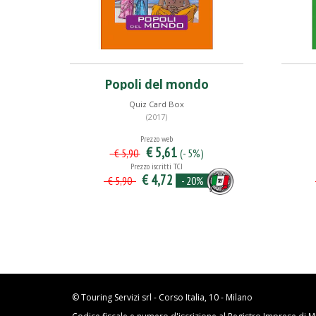
Popoli del mondo
Quiz Card Box
(2017)
Prezzo web
€ 5,61
(- 5%)
€ 5,90
Prezzo iscritti TCI
€ 4,72
- 20%
€ 5,90
© Touring Servizi srl - Corso Italia, 10 - Milano