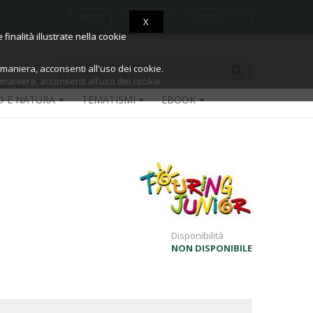
Accedi
Registrati
Iscriviti al TCI
X
X
finalità illustrate nella cookie
finalità illustrate nella cookie
aniera, acconsenti all'uso dei cookie.
aniera, acconsenti all’uso dei cookie.
O E NATURA
TEMATISMI
EBOOK
Disponibilità
NON DISPONIBILE