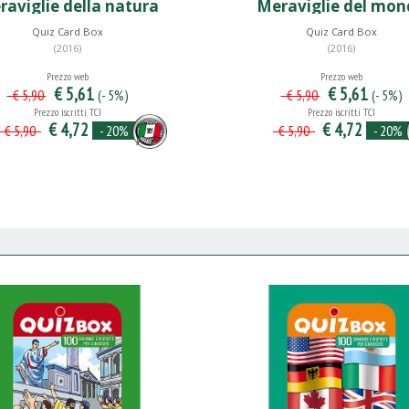
raviglie della natura
Meraviglie del mo
Quiz Card Box
Quiz Card Box
(2016)
(2016)
Prezzo web
Prezzo web
€ 5,61
€ 5,61
(- 5%)
(- 5%)
€ 5,90
€ 5,90
Prezzo iscritti TCI
Prezzo iscritti TCI
€ 4,72
€ 4,72
- 20%
- 20%
€ 5,90
€ 5,90