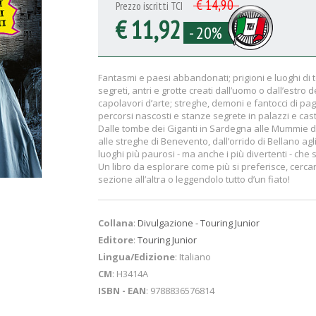
€ 14,90
Prezzo iscritti TCI
€ 11,92
- 20%
Fantasmi e paesi abbandonati; prigioni e luoghi di tor
segreti, antri e grotte creati dall’uomo o dall’estro d
capolavori d’arte; streghe, demoni e fantocci di pagl
percorsi nascosti e stanze segrete in palazzi e caste
Dalle tombe dei Giganti in Sardegna alle Mummie di F
alle streghe di Benevento, dall’orrido di Bellano agli
luoghi più paurosi - ma anche i più divertenti - che 
Un libro da esplorare come più si preferisce, cerca
sezione all’altra o leggendolo tutto d’un fiato!
Collana
:
Divulgazione - Touring Junior
Editore
:
Touring Junior
Lingua/Edizione
: Italiano
CM
: H3414A
ISBN - EAN
: 9788836576814