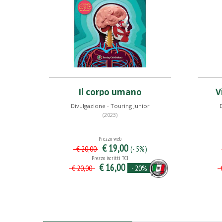
Il corpo umano
V
Divulgazione - Touring Junior
D
(2023)
Prezzo web
€ 19,00
(- 5%)
€ 20,00
Prezzo iscritti TCI
€ 16,00
- 20%
€ 20,00
€