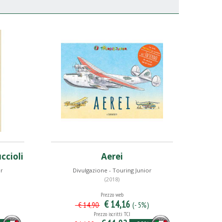
uccioli
Aerei
or
Divulgazione - Touring Junior
(2018)
Prezzo web
€ 14,16
)
(- 5%)
€ 14,90
Prezzo iscritti TCI