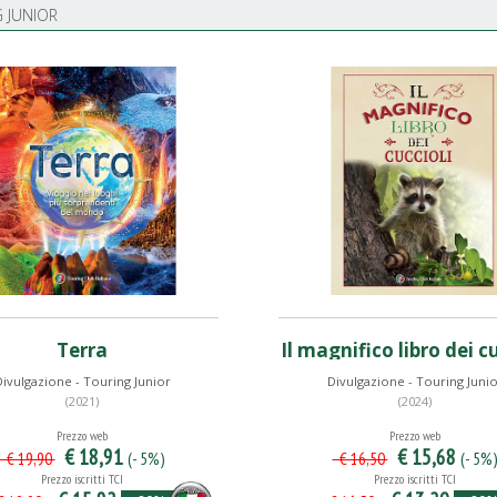
 JUNIOR
Terra
Il magnifico libro dei c
ivulgazione - Touring Junior
Divulgazione - Touring Juni
(2021)
(2024)
Prezzo web
Prezzo web
€ 18,91
€ 15,68
(- 5%)
(- 5%
€ 19,90
€ 16,50
Prezzo iscritti TCI
Prezzo iscritti TCI