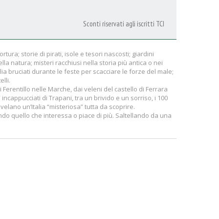
Sconti riservati agli iscritti TCI
tura; storie di pirati, isole e tesori nascosti; giardini
ella natura; misteri racchiusi nella storia più antica o nei
ia bruciati durante le feste per scacciare le forze del male;
lli.
erentillo nelle Marche, dai veleni del castello di Ferrara
 incappucciati di Trapani, tra un brivido e un sorriso, i 100
svelano un’Italia “misteriosa” tutta da scoprire.
ndo quello che interessa o piace di più. Saltellando da una