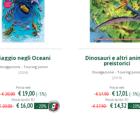
iaggio negli Oceani
Dinosauri e altri ani
preistorici
ivulgazione - Touring Junior
Divulgazione - Touring Juni
(2024)
(2019)
Prezzo web
Prezzo web
€ 19,00
€ 17,01
(- 5%)
(- 5%)
€ 20,00
€ 17,90
Prezzo iscritti TCI
Prezzo iscritti TCI
€ 16,00
€ 14,32
- 20%
- 20
 20,00
€ 17,90