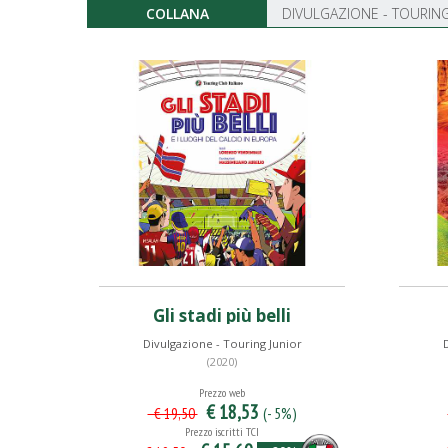
COLLANA
DIVULGAZIONE - TOURING
Gli stadi più belli
Divulgazione - Touring Junior
D
(2020)
Prezzo web
€ 18,53
(- 5%)
€ 19,50
Prezzo iscritti TCI