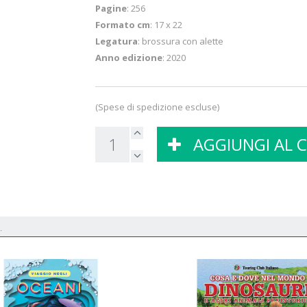
Pagine
: 256
Formato cm
: 17 x 22
Legatura
: brossura con alette
Anno edizione
: 2020
(Spese di spedizione escluse)
AGGIUNGI AL 
.