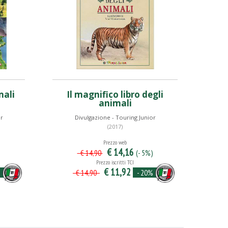
mali
Il magnifico libro degli
animali
or
Divulgazione - Touring Junior
(2017)
Prezzo web
€ 14,16
(- 5%)
€ 14,90
Prezzo iscritti TCI
€ 11,92
%
- 20%
€ 14,90