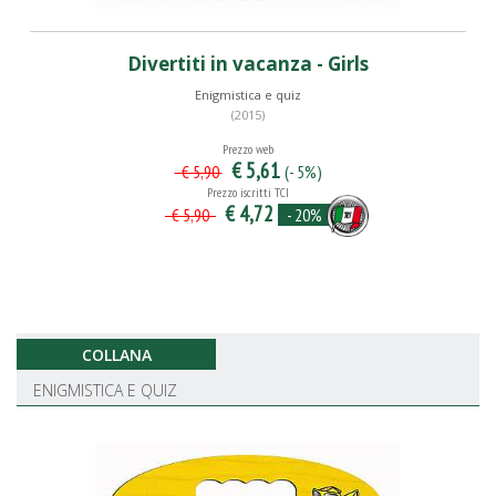
Divertiti in vacanza - Girls
Enigmistica e quiz
(2015)
Prezzo web
€ 5,61
(- 5%)
€ 5,90
Prezzo iscritti TCI
€ 4,72
- 20%
€ 5,90
COLLANA
ENIGMISTICA E QUIZ