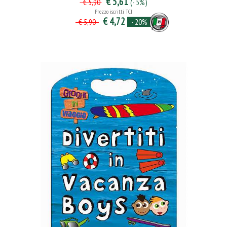
€ 5,61
(- 5%)
€ 5,90
Prezzo iscritti TCI
€ 4,72
- 20%
€ 5,90