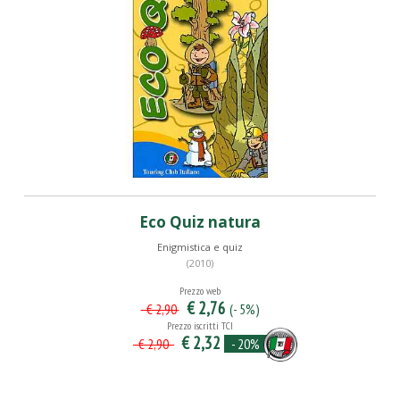
Eco Quiz natura
Enigmistica e quiz
(2010)
Prezzo web
€ 2,76
(- 5%)
€ 2,90
Prezzo iscritti TCI
€ 2,32
- 20%
€ 2,90