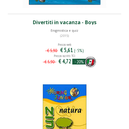
Divertiti in vacanza - Boys
Enigmistica e quiz
(2015)
Prezzo web
€ 5,61
(- 5%)
€ 5,90
Prezzo iscritti TCI
€ 4,72
- 20%
€ 5,90