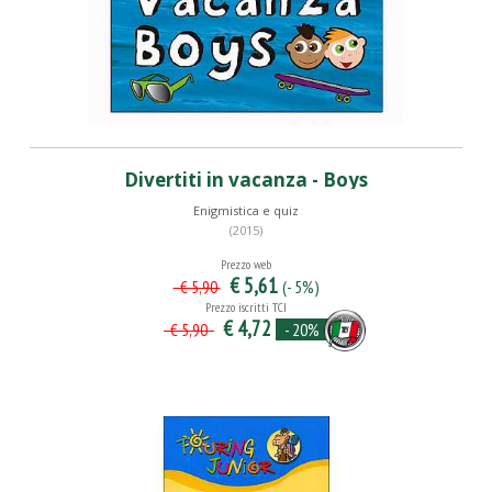
Divertiti in vacanza - Boys
Enigmistica e quiz
(2015)
Prezzo web
€ 5,61
(- 5%)
€ 5,90
Prezzo iscritti TCI
€ 4,72
- 20%
€ 5,90