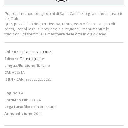
Guarda il mondo con gli occhi di Safir, Cammello giramondo mascotte
del Club.
Quiz, puzzle, labirinti, cruciverba, rebus, vero o falso... sui piccoli
centri, i capoluoghi di provincia e di regione, i monumenti e le
tradizioni, gli stemmi e le maschere delle città in cui viviamo.
Collana
:
Enigmistica E Quiz
Editore
:
Touring Junior
Lingua/Edizione
: Italiano
CM
: H0951A
ISBN - EAN
: 9788836556625
Pagine
: 64
Formato cm
: 10 x 24
Legatura
: Blocco in brossura
Anno edizione
: 2011