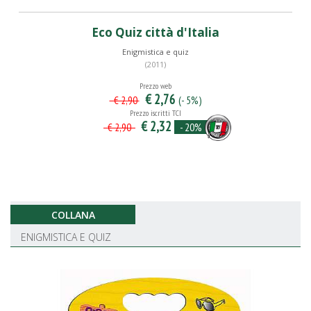
Eco Quiz città d'Italia
Enigmistica e quiz
(2011)
Prezzo web
€ 2,76
(- 5%)
€ 2,90
Prezzo iscritti TCI
€ 2,32
- 20%
€ 2,90
COLLANA
ENIGMISTICA E QUIZ