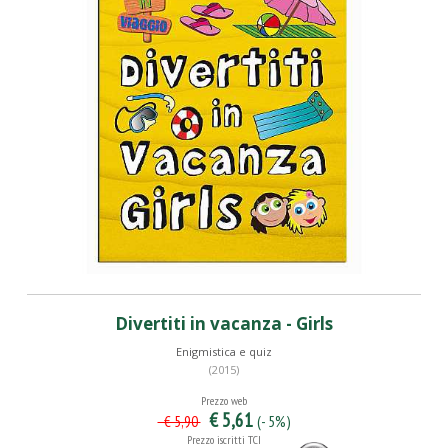
Divertiti in vacanza - Girls
Enigmistica e quiz
(2015)
Prezzo web
€ 5,61
(- 5%)
€ 5,90
Prezzo iscritti TCI