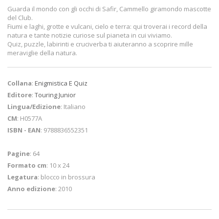
Guarda il mondo con gli occhi di Safir, Cammello giramondo mascotte
del Club.
Fiumi e laghi, grotte e vulcani, cielo e terra: qui troverai i record della
natura e tante notizie curiose sul pianeta in cui viviamo.
Quiz, puzzle, labirinti e cruciverba ti aiuteranno a scoprire mille
meraviglie della natura.
Collana
:
Enigmistica E Quiz
Editore
:
Touring Junior
Lingua/Edizione
: Italiano
CM
: H0577A
ISBN - EAN
: 9788836552351
Pagine
: 64
Formato cm
: 10 x 24
Legatura
: blocco in brossura
Anno edizione
: 2010