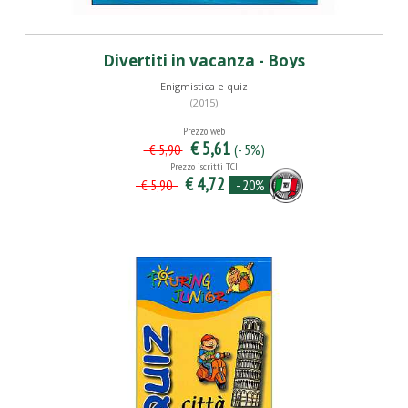
Divertiti in vacanza - Boys
Enigmistica e quiz
(2015)
Prezzo web
€ 5,61
(- 5%)
€ 5,90
Prezzo iscritti TCI
€ 4,72
- 20%
€ 5,90