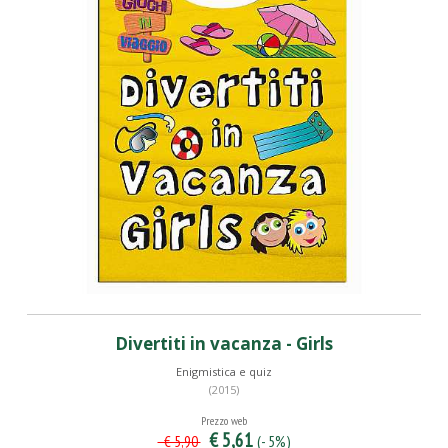
Divertiti in vacanza - Girls
Enigmistica e quiz
(2015)
Prezzo web
€ 5,61
(- 5%)
€ 5,90