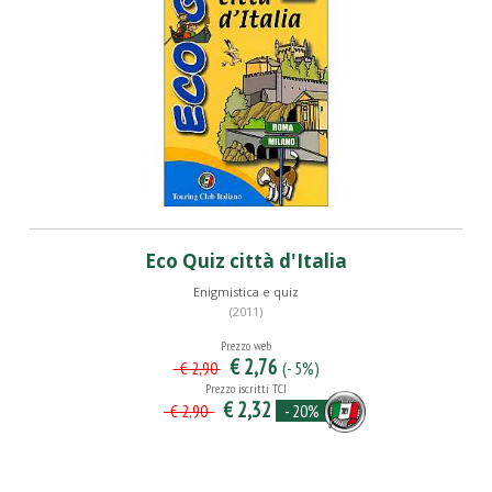
Eco Quiz città d'Italia
Enigmistica e quiz
(2011)
Prezzo web
€ 2,76
(- 5%)
€ 2,90
Prezzo iscritti TCI
€ 2,32
- 20%
€ 2,90