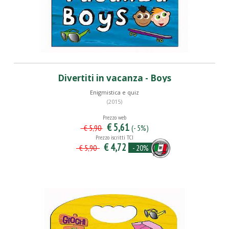
Divertiti in vacanza - Boys
Enigmistica e quiz
(2015)
Prezzo web
€ 5,61
(- 5%)
€ 5,90
Prezzo iscritti TCI
€ 4,72
- 20%
€ 5,90