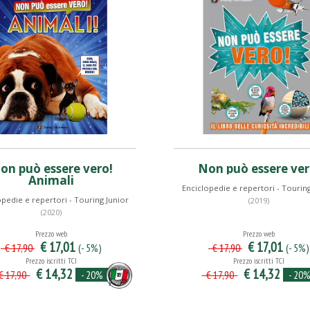
on può essere vero!
Non può essere ver
Animali
Enciclopedie e repertori - Touring
opedie e repertori - Touring Junior
(2019)
(2020)
Prezzo web
Prezzo web
€ 17,01
€ 17,01
(- 5%)
(- 5%)
€ 17,90
€ 17,90
Prezzo iscritti TCI
Prezzo iscritti TCI
€ 14,32
€ 14,32
- 20%
- 20
 17,90
€ 17,90