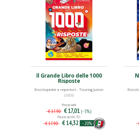
Il Grande Libro delle 1000
N
Risposte
Enciclopedie e repertori - Touring Junior
Encicl
(2020)
Prezzo web
€ 17,01
(- 5%)
€ 17,90
Prezzo iscritti TCI
€ 14,32
- 20%
€ 17,90
€