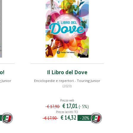
o!
Il Libro del Dove
 Junior
Enciclopedie e repertori - Touring Junior
(2020)
Prezzo web
€ 17,01
(- 5%)
€ 17,90
Prezzo iscritti TCI
€ 14,32
%
- 20%
€ 17,90