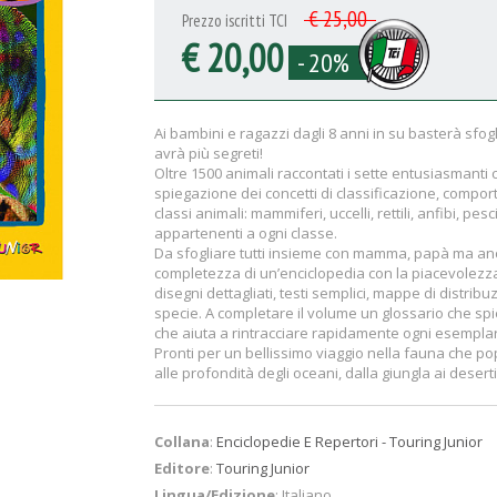
€ 25,00
Prezzo iscritti TCI
€ 20,00
- 20%
Ai bambini e ragazzi dagli 8 anni in su basterà sf
avrà più segreti!
Oltre 1500 animali raccontati i sette entusiasmanti 
spiegazione dei concetti di classificazione, comport
classi animali: mammiferi, uccelli, rettili, anfibi, pes
appartenenti a ogni classe.
Da sfogliare tutti insieme con mamma, papà ma anc
completezza di un’enciclopedia con la piacevolezza e f
disegni dettagliati, testi semplici, mappe di distribu
specie. A completare il volume un glossario che spieg
che aiuta a rintracciare rapidamente ogni esempla
Pronti per un bellissimo viaggio nella fauna che p
alle profondità degli oceani, dalla giungla ai deserti
Collana
:
Enciclopedie E Repertori - Touring Junior
Editore
:
Touring Junior
Lingua/Edizione
: Italiano