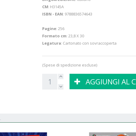
CM
: H3145A
ISBN - EAN
: 9788836574643
Pagine
: 256
Formato cm
: 23,8 X 30
Legatura
: Cartonato con sovraccoperta
(Spese di spedizione escluse)
AGGIUNGI AL 
.