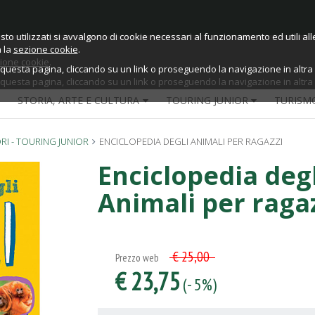
sto utilizzati si avvalgono di cookie necessari al funzionamento ed utili alle 
sto utilizzati si avvalgono di cookie necessari al funzionamento ed utili alle 
a la
sezione cookie
.
ione cookie
.
esta pagina, cliccando su un link o proseguendo la navigazione in altra m
esta pagina, cliccando su un link o proseguendo la navigazione in altra m
STORIA, ARTE E CULTURA
TOURING JUNIOR
TURISM
RI - TOURING JUNIOR
ENCICLOPEDIA DEGLI ANIMALI PER RAGAZZI
Enciclopedia degl
Animali per raga
€ 25,00
Prezzo web
€ 23,75
(- 5%)