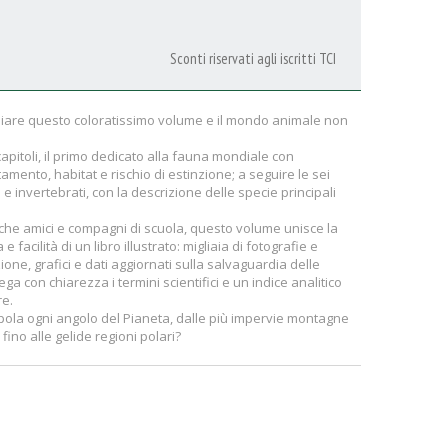
Sconti riservati agli iscritti TCI
ogliare questo coloratissimo volume e il mondo animale non
capitoli, il primo dedicato alla fauna mondiale con
amento, habitat e rischio di estinzione; a seguire le sei
ci e invertebrati, con la descrizione delle specie principali
he amici e compagni di scuola, questo volume unisce la
acilità di un libro illustrato: migliaia di fotografie e
zione, grafici e dati aggiornati sulla salvaguardia delle
a con chiarezza i termini scientifici e un indice analitico
re.
opola ogni angolo del Pianeta, dalle più impervie montagne
 fino alle gelide regioni polari?