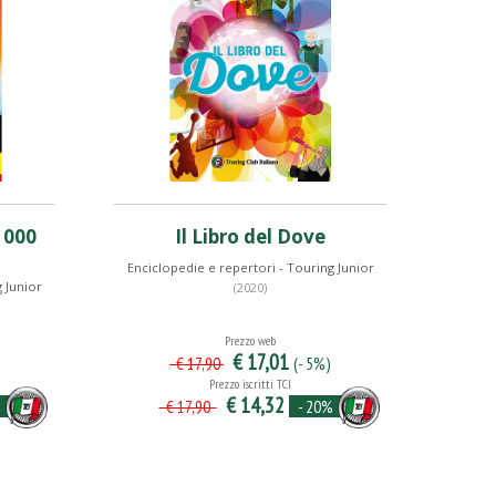
1000
Il Libro del Dove
Enciclopedie e repertori - Touring Junior
 Junior
(2020)
Prezzo web
€ 17,01
(- 5%)
€ 17,90
Prezzo iscritti TCI
€ 14,32
%
- 20%
€ 17,90