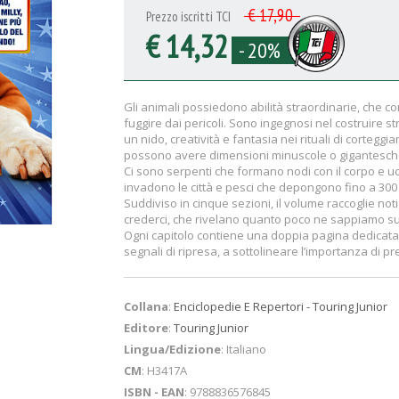
€ 17,90
Prezzo iscritti TCI
€ 14,32
- 20%
Gli animali possiedono abilità straordinarie, che co
fuggire dai pericoli. Sono ingegnosi nel costruire s
un nido, creatività e fantasia nei rituali di corteg
possono avere dimensioni minuscole o gigantesch
Ci sono serpenti che formano nodi con il corpo e ucc
invadono le città e pesci che depongono fino a 300 m
Suddiviso in cinque sezioni, il volume raccoglie noti
crederci, che rivelano quanto poco ne sappiamo s
Ogni capitolo contiene una doppia pagina dedicata 
segnali di ripresa, a sottolineare l’importanza di 
Collana
:
Enciclopedie E Repertori - Touring Junior
Editore
:
Touring Junior
Lingua/Edizione
: Italiano
CM
: H3417A
ISBN - EAN
: 9788836576845