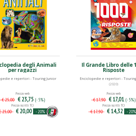
clopedia degli Animali
Il Grande Libro delle 
per ragazzi
Risposte
opedie e repertori - Touring Junior
Enciclopedie e repertori - Touring
(2020)
Prezzo web
Prezzo web
€ 23,75
€ 17,01
(- 5%)
(- 5%)
€ 25,00
€ 17,90
Prezzo iscritti TCI
Prezzo iscritti TCI
€ 20,00
€ 14,32
- 20%
- 20
 25,00
€ 17,90