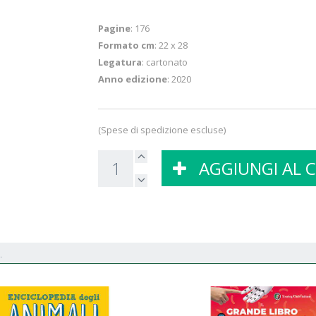
Pagine
: 176
Formato cm
: 22 x 28
Legatura
: cartonato
Anno edizione
: 2020
(Spese di spedizione escluse)
AGGIUNGI AL 
.