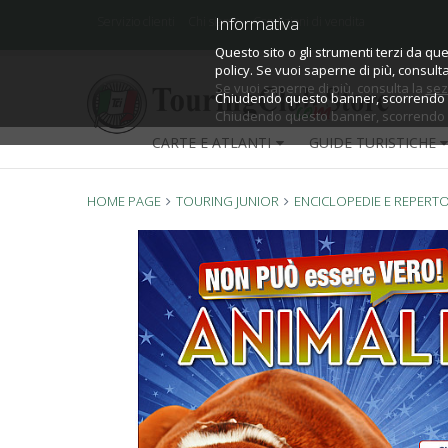
Informativa
Informativa
Servizio clienti
Chi siamo
Condizioni di vendita
Questo sito o gli strumenti terzi da que
Questo sito o gli strumenti terzi da que
policy.
policy. Se vuoi saperne di più, consult
Se vuoi saperne di più, consulta la
sez
Chiudendo questo banner, scorrendo qu
Chiudendo questo banner, scorrendo qu
CARTE E ATLANTI
GUIDE TURISTICHE
HOME PAGE
TOURING JUNIOR
ENCICLOPEDIE E REPERTO