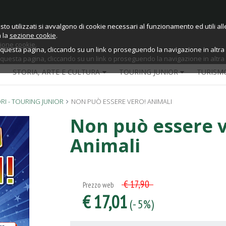
sto utilizzati si avvalgono di cookie necessari al funzionamento ed utili alle 
sto utilizzati si avvalgono di cookie necessari al funzionamento ed utili alle 
a la
sezione cookie
.
ione cookie
.
esta pagina, cliccando su un link o proseguendo la navigazione in altra m
esta pagina, cliccando su un link o proseguendo la navigazione in altra m
STORIA, ARTE E CULTURA
TOURING JUNIOR
TURISM
RI - TOURING JUNIOR
NON PUÒ ESSERE VERO! ANIMALI
Non può essere v
Animali
€ 17,90
Prezzo web
€ 17,01
(- 5%)