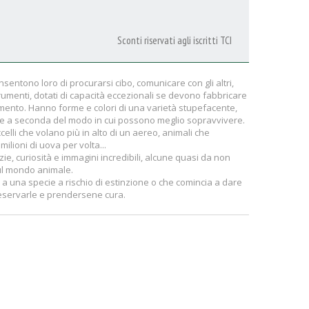
Sconti riservati agli iscritti TCI
nsentono loro di procurarsi cibo, comunicare con gli altri,
trumenti, dotati di capacità eccezionali se devono fabbricare
giamento. Hanno forme e colori di una varietà stupefacente,
e a seconda del modo in cui possono meglio sopravvivere.
elli che volano più in alto di un aereo, animali che
ilioni di uova per volta...
zie, curiosità e immagini incredibili, alcune quasi da non
ul mondo animale.
a una specie a rischio di estinzione o che comincia a dare
preservarle e prendersene cura.