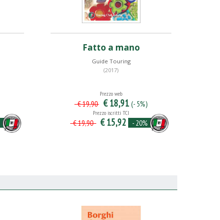
Fatto a mano
Guide Touring
(2017)
Prezzo web
€ 18,91
)
(- 5%)
€ 19,90
Prezzo iscritti TCI
€ 15,92
%
- 20%
€ 19,90