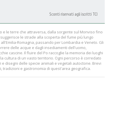
Sconti riservati agli iscritti TCI
Po e le terre che attraversa, dalla sorgente sul Monviso fino
e suggerisce le strade alla scoperta del fume più lungo
onte all'Emilia-Romagna, passando per Lombardia e Veneto. Gli
correre delle acque e dagli insediamenti dell'uomo,
ecchie cascine. Il fluire del Po raccoglie la memoria dei luoghi
 la cultura di un vasto territorio. Ogni percorso è corredato
i e disegni delle specie animali e vegetali autoctone. Brevi
, tradizioni e gastronomia di quest'area geografica.