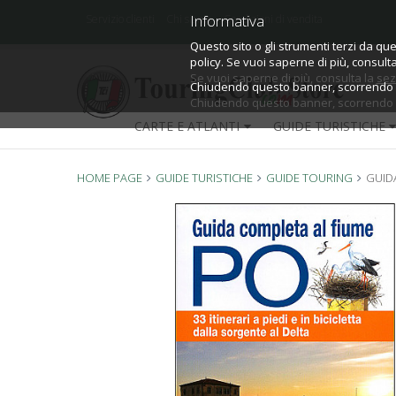
Informativa
Informativa
Servizio clienti
Chi siamo
Condizioni di vendita
Questo sito o gli strumenti terzi da que
Questo sito o gli strumenti terzi da que
policy.
policy. Se vuoi saperne di più, consult
Se vuoi saperne di più, consulta la
sez
Chiudendo questo banner, scorrendo qu
Chiudendo questo banner, scorrendo qu
CARTE E ATLANTI
GUIDE TURISTICHE
HOME PAGE
GUIDE TURISTICHE
GUIDE TOURING
GUID