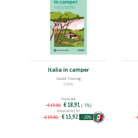
Italia in camper
Guide Touring
(2024)
Prezzo web
€ 18,91
(- 5%)
€ 19,90
Prezzo iscritti TCI
€ 15,92
- 20%
€ 19,90
€