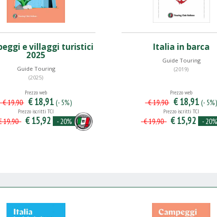
ggi e villaggi turistici
Italia in barca
2025
Guide Touring
Guide Touring
(2019)
(2025)
Prezzo web
Prezzo web
€ 18,91
€ 18,91
(- 5%)
(- 5%
€ 19,90
€ 19,90
Prezzo iscritti TCI
Prezzo iscritti TCI
€ 15,92
€ 15,92
- 20%
- 20
 19,90
€ 19,90