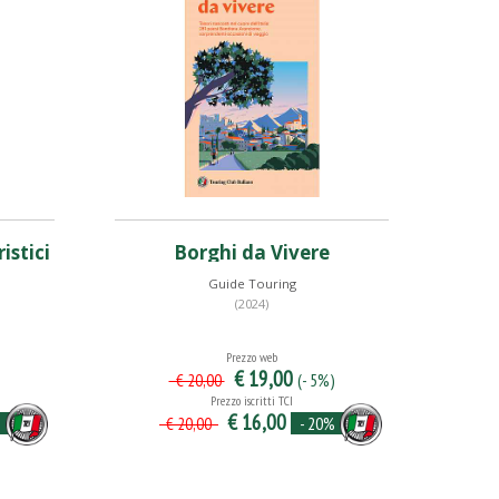
istici
Borghi da Vivere
Guide Touring
(2024)
Prezzo web
€ 19,00
)
(- 5%)
€ 20,00
Prezzo iscritti TCI
€ 16,00
%
- 20%
€ 20,00