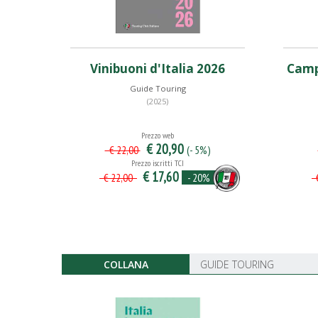
Vinibuoni d'Italia 2026
Campe
Guide Touring
(2025)
Prezzo web
€ 20,90
(- 5%)
€ 22,00
Prezzo iscritti TCI
€ 17,60
- 20%
€ 22,00
€
COLLANA
GUIDE TOURING