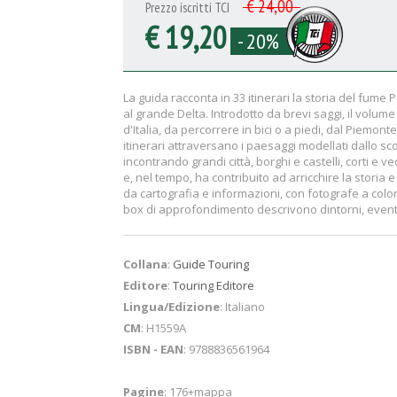
€ 24,00
Prezzo iscritti TCI
€ 19,20
- 20%
La guida racconta in 33 itinerari la storia del fume 
al grande Delta. Introdotto da brevi saggi, il volum
d'Italia, da percorrere in bici o a piedi, dal Piem
itinerari attraversano i paesaggi modellati dallo s
incontrando grandi città, borghi e castelli, corti e v
e, nel tempo, ha contribuito ad arricchire la storia e
da cartografia e informazioni, con fotografe a color
box di approfondimento descrivono dintorni, eventi
Collana
:
Guide Touring
Editore
:
Touring Editore
Lingua/Edizione
: Italiano
CM
: H1559A
ISBN - EAN
: 9788836561964
Pagine
: 176+mappa