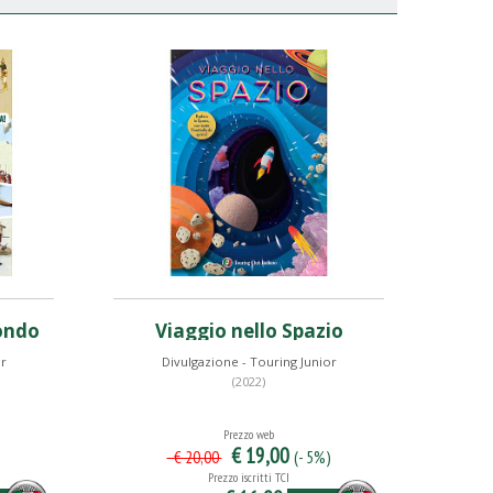
ondo
Viaggio nello Spazio
or
Divulgazione - Touring Junior
(2022)
Prezzo web
€ 19,00
(- 5%)
€ 20,00
Prezzo iscritti TCI