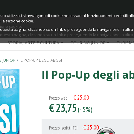
sto utilizzati si avvalgono di cookie necessari al funzionamento ed utili alle 
sto utilizzati si avvalgono di cookie necessari al funzionamento ed utili alle 
a la
sezione cookie
.
ione cookie
.
esta pagina, cliccando su un link o proseguendo la navigazione in altra m
esta pagina, cliccando su un link o proseguendo la navigazione in altra m
STORIA, ARTE E CULTURA
TOURING JUNIOR
TURISM
G JUNIOR
IL POP-UP DEGLI ABISSI
Il Pop-Up degli ab
€ 25,00
Prezzo web
€ 23,75
(- 5%)
€ 25,00
Prezzo iscritti TCI