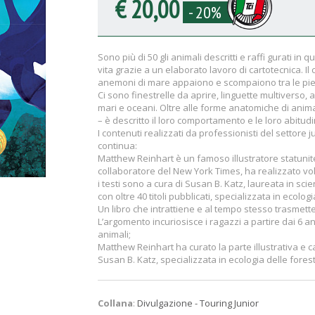
€ 20,00
- 20%
Sono più di 50 gli animali descritti e raffi gurati in
vita grazie a un elaborato lavoro di cartotecnica. Il
anemoni di mare appaiono e scompaiono tra le pi
Ci sono finestrelle da aprire, linguette multiverso, al
mari e oceani. Oltre alle forme anatomiche di animali
– è descritto il loro comportamento e le loro abitudi
I contenuti realizzati da professionisti del settore
continua:
Matthew Reinhart è un famoso illustratore statuniten
collaboratore del New York Times, ha realizzato vo
i testi sono a cura di Susan B. Katz, laureata in sc
con oltre 40 titoli pubblicati, specializzata in ecolog
Un libro che intrattiene e al tempo stesso trasmette 
L’argomento incuriosisce i ragazzi a partire dai 6 a
animali;
Matthew Reinhart ha curato la parte illustrativa e c
Susan B. Katz, specializzata in ecologia delle foreste
Collana
:
Divulgazione - Touring Junior