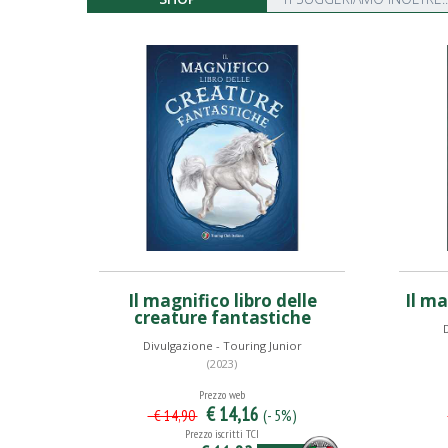
Il magnifico libro delle
Il ma
creature fantastiche
D
Divulgazione - Touring Junior
(2023)
Prezzo web
€ 14,16
(- 5%)
€ 14,90
Prezzo iscritti TCI