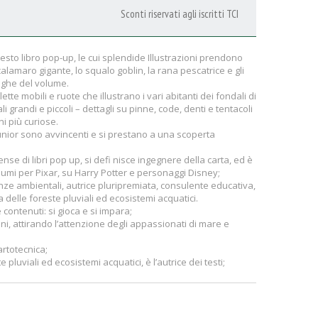
Sconti riservati agli iscritti TCI
 questo libro pop-up, le cui splendide Illustrazioni prendono
 calamaro gigante, lo squalo goblin, la rana pescatrice e gli
eghe del volume.
ette mobili e ruote che illustrano i vari abitanti dei fondali di
 grandi e piccoli – dettagli su pinne, code, denti e tentacoli
ni più curiose.
 junior sono avvincenti e si prestano a una scoperta
se di libri pop up, si defi nisce ingegnere della carta, ed è
lumi per Pixar, su Harry Potter e personaggi Disney;
ienze ambientali, autrice pluripremiata, consulente educativa,
ia delle foreste pluviali ed ecosistemi acquatici.
contenuti: si gioca e si impara;
nni, attirando l’attenzione degli appassionati di mare e
artotecnica;
 pluviali ed ecosistemi acquatici, è l’autrice dei testi;