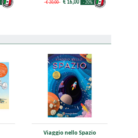
€ 16,00
%
- 20%
€ 20,00
Viaggio nello Spazio