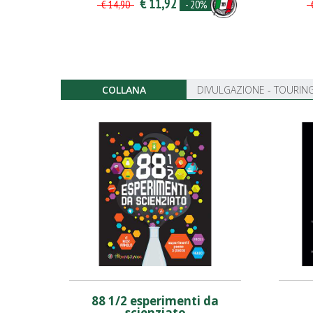
€ 11,92
- 20%
€ 14,90
€
COLLANA
DIVULGAZIONE - TOURING
88 1/2 esperimenti da
scienziato