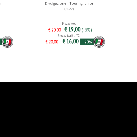
or
Divulgazione - Touring Junior
(2022)
Prezzo web
€ 19,00
)
(- 5%)
€ 20,00
Prezzo iscritti TCI
€ 16,00
%
- 20%
€ 20,00