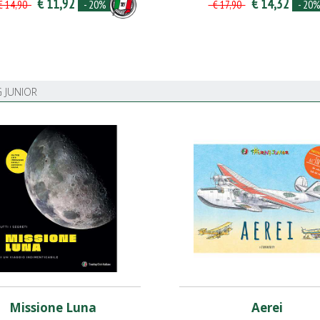
€ 11,92
€ 14,32
- 20%
- 20
 14,90
€ 17,90
 JUNIOR
Missione Luna
Aerei