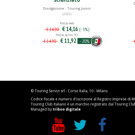
D
Divulgazione - Touring Junior
(2022)
Prezzo web
€ 14,16
(- 5%)
€ 14,90
Prezzo iscritti TCI
€ 11,92
- 20%
€ 14,90
€
© Touring Servizi srl - Corso Italia, 10 - Milano
Codice fiscale e numero d'iscrizione al Registro Imprese di M
Touring Club Italiano è un marchio registrato dal Touring Club 
Managed by
triboo digitale