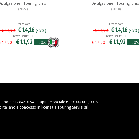
ivulgazione - Touring Junior
Divulgazione - Touring Juni
(2022)
(2018)
Prezzo web
Prezzo web
€ 14,16
€ 14,16
(- 5%)
(- 5%
€ 14,90
€ 14,90
Prezzo iscritti TCI
Prezzo iscritti TCI
€ 11,92
€ 11,92
- 20%
- 20
 14,90
€ 14,90
ilano: 03178460154 - Capitale sociale € 19.000.000,00 i.v.
Italiano e concesso in licenza a Touring Servizi srl