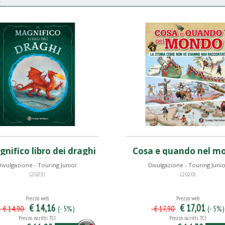
gnifico libro dei draghi
Cosa e quando nel m
ivulgazione - Touring Junior
Divulgazione - Touring Juni
(2023)
(2020)
Prezzo web
Prezzo web
€ 14,16
€ 17,01
(- 5%)
(- 5%)
€ 14,90
€ 17,90
Prezzo iscritti TCI
Prezzo iscritti TCI