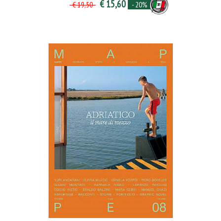
€ 15,60
- 20%
€ 19,50