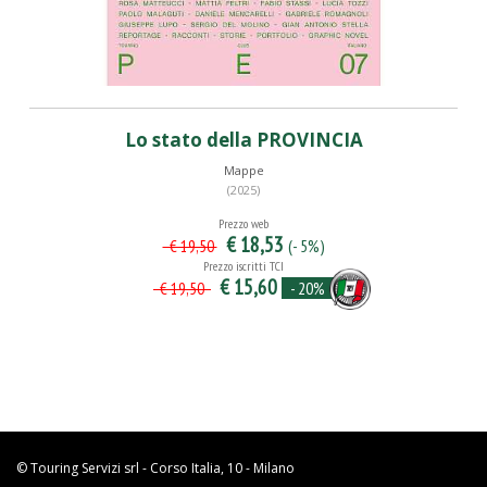
Lo stato della PROVINCIA
Mappe
(2025)
Prezzo web
€ 18,53
(- 5%)
€ 19,50
Prezzo iscritti TCI
€ 15,60
- 20%
€ 19,50
© Touring Servizi srl - Corso Italia, 10 - Milano