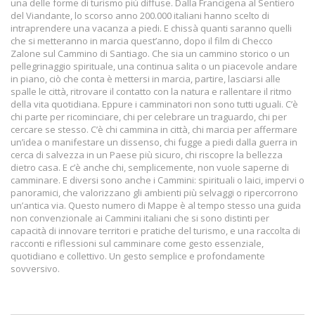
una delle forme di turismo più diffuse. Dalla Francigena al Sentiero
del Viandante, lo scorso anno 200.000 italiani hanno scelto di
intraprendere una vacanza a piedi. E chissà quanti saranno quelli
che si metteranno in marcia quest’anno, dopo il film di Checco
Zalone sul Cammino di Santiago. Che sia un cammino storico o un
pellegrinaggio spirituale, una continua salita o un piacevole andare
in piano, ciò che conta è mettersi in marcia, partire, lasciarsi alle
spalle le città, ritrovare il contatto con la natura e rallentare il ritmo
della vita quotidiana. Eppure i camminatori non sono tutti uguali. C’è
chi parte per ricominciare, chi per celebrare un traguardo, chi per
cercare se stesso. C’è chi cammina in città, chi marcia per affermare
un’idea o manifestare un dissenso, chi fugge a piedi dalla guerra in
cerca di salvezza in un Paese più sicuro, chi riscopre la bellezza
dietro casa. E c’è anche chi, semplicemente, non vuole saperne di
camminare. E diversi sono anche i Cammini: spirituali o laici, impervi o
panoramici, che valorizzano gli ambienti più selvaggi o ripercorrono
un’antica via. Questo numero di Mappe è al tempo stesso una guida
non convenzionale ai Cammini italiani che si sono distinti per
capacità di innovare territori e pratiche del turismo, e una raccolta di
racconti e riflessioni sul camminare come gesto essenziale,
quotidiano e collettivo. Un gesto semplice e profondamente
sovversivo.