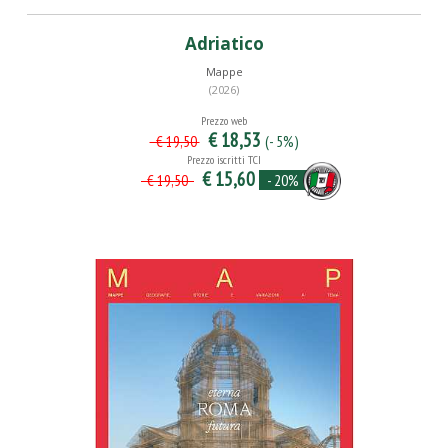
Adriatico
Mappe
(2026)
Prezzo web
€ 18,53
(- 5%)
€ 19,50
Prezzo iscritti TCI
€ 15,60
- 20%
€ 19,50