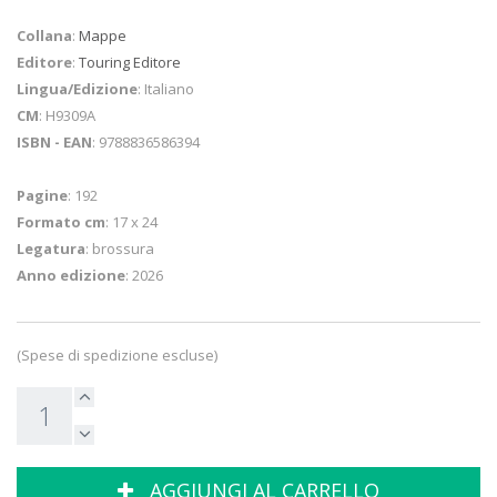
Collana
:
Mappe
Editore
:
Touring Editore
Lingua/Edizione
: Italiano
CM
: H9309A
ISBN - EAN
: 9788836586394
Pagine
: 192
Formato cm
: 17 x 24
Legatura
: brossura
Anno edizione
: 2026
(Spese di spedizione escluse)
AGGIUNGI AL CARRELLO