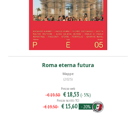
Roma eterna futura
Mappe
(2025)
Prezzo web
€ 18,53
(- 5%)
€ 19,50
Prezzo iscritti TCI
€ 15,60
- 20%
€ 19,50