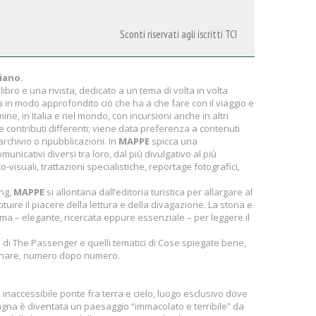
Sconti riservati agli iscritti TCI
iano.
o e una rivista, dedicato a un tema di volta in volta
 in modo approfondito ciò che ha a che fare con il viaggio e
e, in Italia e nel mondo, con incursioni anche in altri
e contributi differenti; viene data preferenza a contenuti
archivio o ripubblicazioni. In
MAPPE
spicca una
comunicativi diversi tra loro, dal più divulgativo al più
o-visuali, trattazioni specialistiche, reportage fotografici,
ing,
MAPPE
si allontana dall’editoria turistica per allargare al
ituire il piacere della lettura e della divagazione. La storia e
rma – elegante, ricercata eppure essenziale – per leggere il
 di The Passenger e quelli tematici di Cose spiegate bene,
onare, numero dopo numero.
 inaccessibile ponte fra terra e cielo, luogo esclusivo dove
tagna è diventata un paesaggio “immacolato e terribile” da