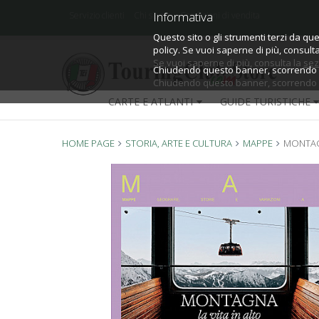
Informativa
Informativa
Servizio clienti
Chi siamo
Condizioni di vendita
Questo sito o gli strumenti terzi da que
Questo sito o gli strumenti terzi da que
policy.
policy. Se vuoi saperne di più, consult
Se vuoi saperne di più, consulta la
sez
Chiudendo questo banner, scorrendo qu
Chiudendo questo banner, scorrendo qu
CARTE E ATLANTI
GUIDE TURISTICHE
HOME PAGE
STORIA, ARTE E CULTURA
MAPPE
MONTA