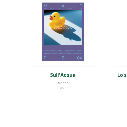
Sull'Acqua
Lo 
Mappe
(2025)
Prezzo web
€ 18,53
(- 5%)
€ 19,50
Prezzo iscritti TCI
€ 15,60
- 20%
€ 19,50
€