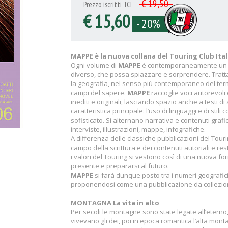
€ 19,50
Prezzo iscritti TCI
€ 15,60
- 20%
MAPPE è la nuova collana del Touring Club Ital
Ogni volume di
MAPPE
è contemporaneamente un libr
diverso, che possa spiazzare e sorprendere. Tratta
la geografia, nel senso più contemporaneo del termin
campi del sapere.
MAPPE
raccoglie voci autorevoli 
inediti e originali, lasciando spazio anche a testi di 
caratteristica principale: l’uso di linguaggi e di stili 
sofisticato. Si alternano narrativa e contenuti grafic
interviste, illustrazioni, mappe, infografiche.
A differenza delle classiche pubblicazioni del Tour
campo della scrittura e dei contenuti autoriali e rest
i valori del Touring si vestono così di una nuova fo
presente e prepararsi al futuro.
MAPPE
si farà dunque posto tra i numeri geografici
proponendosi come una pubblicazione da collezi
MONTAGNA La vita in alto
Per secoli le montagne sono state legate all’eterno,
vivevano gli dei, poi in epoca romantica l’alta mon