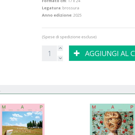
Formato cm
: 17 x 24
Legatura
: brossura
Anno edizione
: 2025
(Spese di spedizione escluse)
AGGIUNGI AL 
.