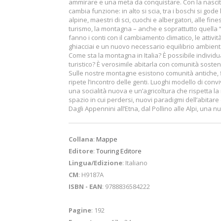
ammirare e una meta da conquistare. Con la nascita 
cambia funzione: in alto si scia, tra i boschi si god
alpine, maestri di sci, cuochi e albergatori, alle fi
turismo, la montagna – anche e soprattutto quella “
fanno i conti con il cambiamento climatico, le attività
ghiacciai e un nuovo necessario equilibrio ambient
Come sta la montagna in Italia? È possibile indivi
turistico? È verosimile abitarla con comunità soste
Sulle nostre montagne esistono comunità antiche, f
ripete l’incontro delle genti. Luoghi modello di co
una socialità nuova e un’agricoltura che rispetta la 
spazio in cui perdersi, nuovi paradigmi dell’abitar
Dagli Appennini all’Etna, dal Pollino alle Alpi, una
Collana
:
Mappe
Editore
:
Touring Editore
Lingua/Edizione
: Italiano
CM
: H9187A
ISBN - EAN
: 9788836584222
Pagine
: 192