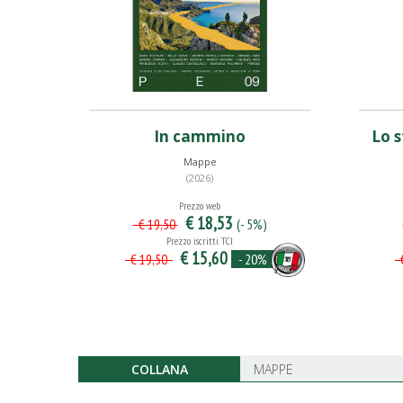
In cammino
Lo 
Mappe
(2026)
Prezzo web
€ 18,53
(- 5%)
€ 19,50
Prezzo iscritti TCI
€ 15,60
- 20%
€ 19,50
€
COLLANA
MAPPE