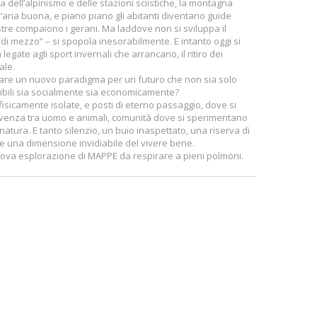
dell’alpinismo e delle stazioni sciistiche, la montagna
e l’aria buona, e piano piano gli abitanti diventano guide
nestre compaiono i gerani. Ma laddove non si sviluppa il
di mezzo” – si spopola inesorabilmente. E intanto oggi si
 legate agli sport invernali che arrancano, il ritiro dei
ale.
duare un nuovo paradigma per un futuro che non sia solo
nibili sia socialmente sia economicamente?
isicamente isolate, e posti di eterno passaggio, dove si
nvivenza tra uomo e animali, comunità dove si sperimentano
natura. E tanto silenzio, un buio inaspettato, una riserva di
e e una dimensione invidiabile del vivere bene.
 nuova esplorazione di MAPPE da respirare a pieni polmoni.