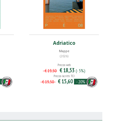
Adriatico
Mappe
(2026)
Prezzo web
€ 18,53
)
(- 5%)
€ 19,50
Prezzo iscritti TCI
€ 15,60
%
- 20%
€ 19,50