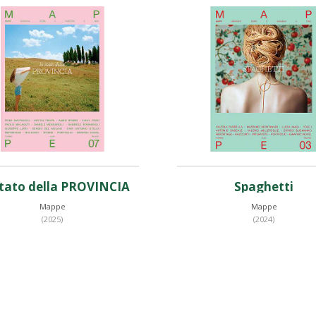
stato della PROVINCIA
Spaghetti
Mappe
Mappe
(2025)
(2024)
Prezzo web
Prezzo web
€ 18,53
€ 18,53
(- 5%)
(- 5%
€ 19,50
€ 19,50
Prezzo iscritti TCI
Prezzo iscritti TCI
€ 15,60
€ 15,60
- 20%
- 20
 19,50
€ 19,50