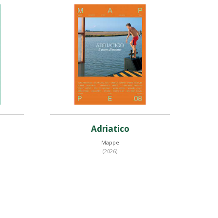
Adriatico
Mappe
(2026)
Prezzo web
€ 18,53
)
(- 5%)
€ 19,50
Prezzo iscritti TCI
€ 15,60
%
- 20%
€ 19,50