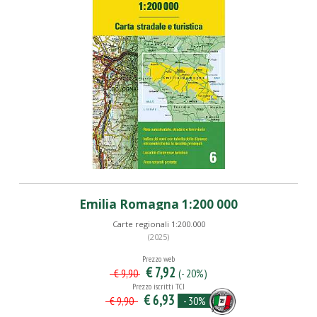
Emilia Romagna 1:200 000
Carte regionali 1:200.000
(2025)
Prezzo web
€ 7,92
(- 20%)
€ 9,90
Prezzo iscritti TCI
€ 6,93
- 30%
€ 9,90