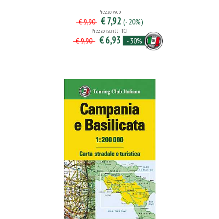
Prezzo web
€ 7,92
(- 20%)
€ 9,90
Prezzo iscritti TCI
€ 6,93
- 30%
€ 9,90