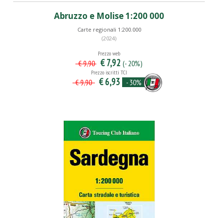
Abruzzo e Molise 1:200 000
Carte regionali 1:200.000
(2024)
Prezzo web
€ 7,92
(- 20%)
€ 9,90
Prezzo iscritti TCI
€ 6,93
- 30%
€ 9,90