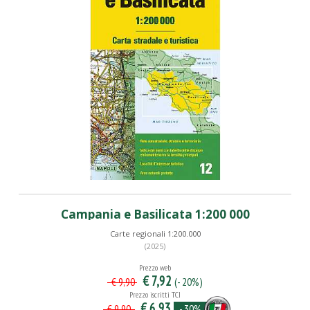
Campania e Basilicata 1:200 000
Carte regionali 1:200.000
(2025)
Prezzo web
€ 7,92
(- 20%)
€ 9,90
Prezzo iscritti TCI
€ 6,93
- 30%
€ 9,90