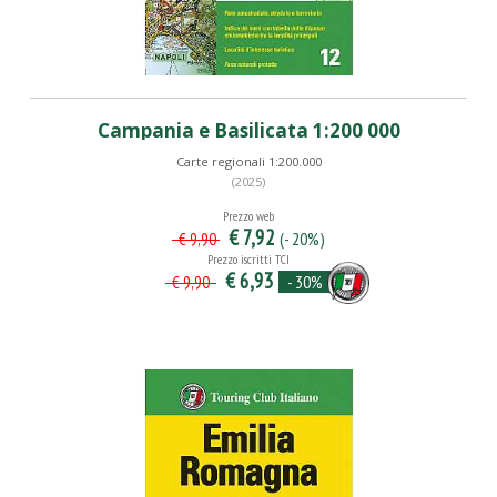
Campania e Basilicata 1:200 000
Carte regionali 1:200.000
(2025)
Prezzo web
€ 7,92
(- 20%)
€ 9,90
Prezzo iscritti TCI
€ 6,93
- 30%
€ 9,90