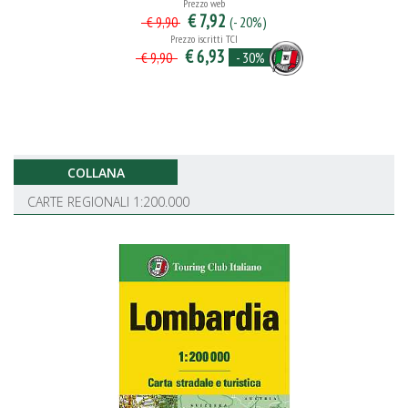
Prezzo web
€ 7,92
(- 20%)
€ 9,90
Prezzo iscritti TCI
€ 6,93
- 30%
€ 9,90
COLLANA
CARTE REGIONALI 1:200.000