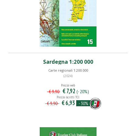
Sardegna 1:200 000
Carte regionali 1:200.000
(2024)
Prezzo web
€ 7,92
(- 20%)
€ 9,90
Prezzo iscritti TCI
€ 6,93
- 30%
€ 9,90