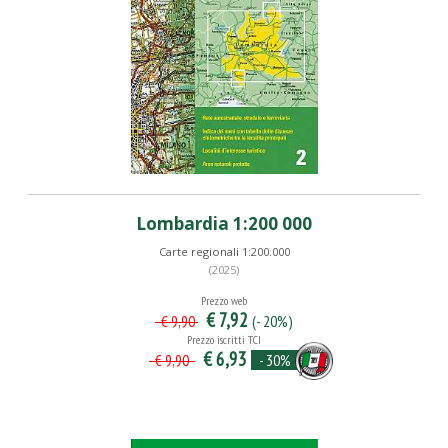
Lombardia 1:200 000
Carte regionali 1:200.000
(2025)
Prezzo web
€ 7,92
(- 20%)
€ 9,90
Prezzo iscritti TCI
€ 6,93
- 30%
€ 9,90