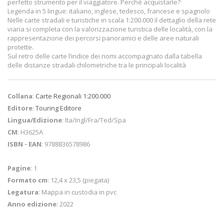
perfetto strumento per il viaggiatore. Perché acquistarle?
Legenda in 5 lingue: italiano, inglese, tedesco, francese e spagnolo
Nelle carte stradali e turistiche in scala 1:200.000 il dettaglio della rete
viaria si completa con la valorizzazione turistica delle località, con la
rappresentazione dei percorsi panoramici e delle aree naturali
protette.
Sul retro delle carte l’indice dei nomi accompagnato dalla tabella
delle distanze stradali chilometriche tra le principali località
Collana
:
Carte Regionali 1:200.000
Editore
:
Touring Editore
Lingua/Edizione
: Ita/Ingl/Fra/Ted/Spa
CM
: H3625A
ISBN - EAN
: 9788836578986
Pagine
: 1
Formato cm
: 12,4 x 23,5 (piegata)
Legatura
: Mappa in custodia in pvc
Anno edizione
: 2022