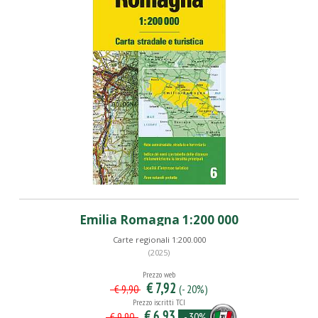
Emilia Romagna 1:200 000
Carte regionali 1:200.000
(2025)
Prezzo web
€ 7,92
(- 20%)
€ 9,90
Prezzo iscritti TCI
€ 6,93
- 30%
€ 9,90