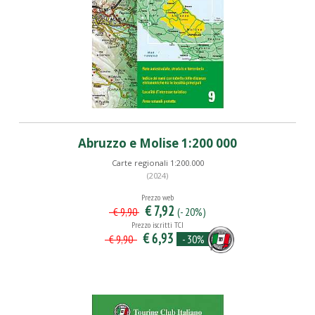
Abruzzo e Molise 1:200 000
Carte regionali 1:200.000
(2024)
Prezzo web
€ 7,92
(- 20%)
€ 9,90
Prezzo iscritti TCI
€ 6,93
- 30%
€ 9,90