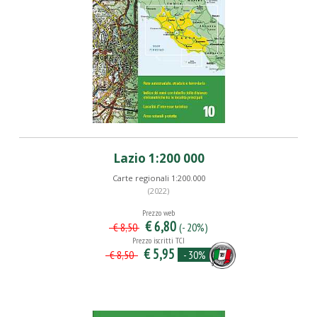
Lazio 1:200 000
Carte regionali 1:200.000
(2022)
Prezzo web
€ 6,80
(- 20%)
€ 8,50
Prezzo iscritti TCI
€ 5,95
- 30%
€ 8,50