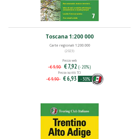
Toscana 1:200 000
Carte regionali 1:200.000
(2023)
Prezzo web
€ 7,92
(- 20%)
€ 9,90
Prezzo iscritti TCI
€ 6,93
- 30%
€ 9,90