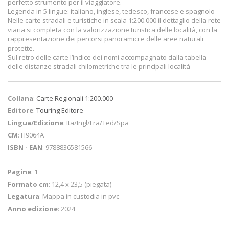
perfetto strumento per il viaggiatore.
Legenda in 5 lingue: italiano, inglese, tedesco, francese e spagnolo
Nelle carte stradali e turistiche in scala 1:200.000 il dettaglio della rete
viaria si completa con la valorizzazione turistica delle località, con la
rappresentazione dei percorsi panoramici e delle aree naturali
protette.
Sul retro delle carte l’indice dei nomi accompagnato dalla tabella
delle distanze stradali chilometriche tra le principali località
Collana
:
Carte Regionali 1:200.000
Editore
:
Touring Editore
Lingua/Edizione
: Ita/Ingl/Fra/Ted/Spa
CM
: H9064A
ISBN - EAN
: 9788836581566
Pagine
: 1
Formato cm
: 12,4 x 23,5 (piegata)
Legatura
: Mappa in custodia in pvc
Anno edizione
: 2024