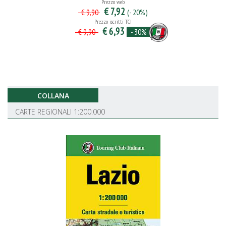
Prezzo web
€ 7,92
(- 20%)
€ 9,90
Prezzo iscritti TCI
€ 6,93
- 30%
€ 9,90
COLLANA
CARTE REGIONALI 1:200.000