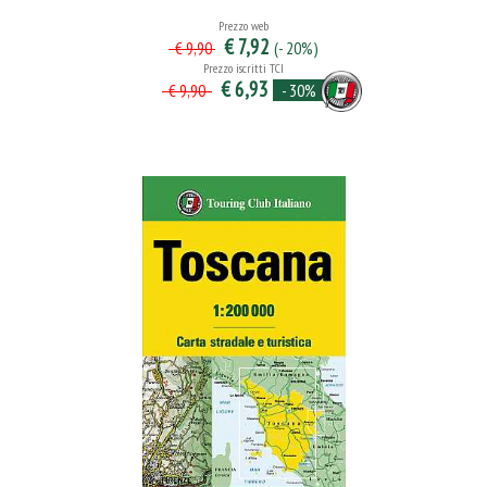
Prezzo web
€ 7,92
(- 20%)
€ 9,90
Prezzo iscritti TCI
€ 6,93
- 30%
€ 9,90