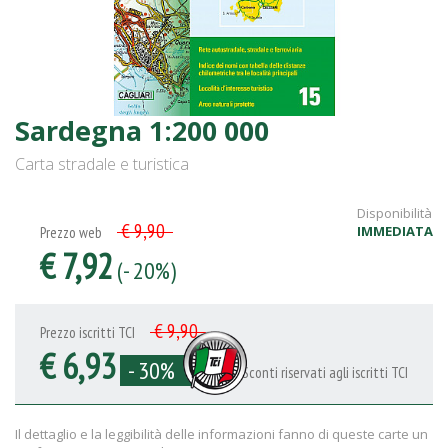
Sardegna 1:200 000
Carta stradale e turistica
Disponibilità
€ 9,90
IMMEDIATA
Prezzo web
€ 7,92
(- 20%)
€ 9,90
Prezzo iscritti TCI
€ 6,93
- 30%
Sconti riservati agli iscritti TCI
Il dettaglio e la leggibilità delle informazioni fanno di queste carte un