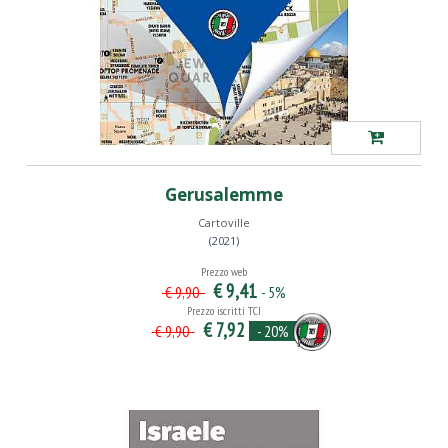
Gerusalemme
Cartoville
(2021)
Prezzo web
€ 9,41
- 5%
€ 9,90
Prezzo iscritti TCI
€ 7,92
- 20%
€ 9,90