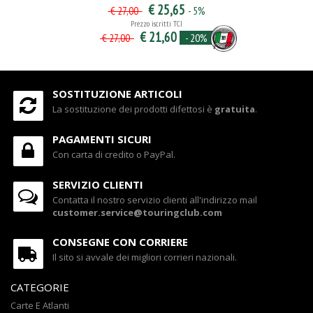
€ 25,65
- 5%
€ 27,00
Prezzo iscritti TCI
€ 21,60
- 20%
€ 27,00
SOSTITUZIONE ARTICOLI
La sostituzione dei prodotti difettosi è
gratuita
.
PAGAMENTI SICURI
Con carta di credito o PayPal.
SERVIZIO CLIENTI
Contatta il nostro servizio clienti all'indirizzo mail
customer.service@touringclub.com
CONSEGNE CON CORRIERE
Il sito si avvale dei migliori corrieri nazionali.
CATEGORIE
Carte E Atlanti