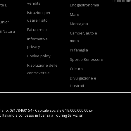
I tuoi ordin
vendita
rte E
Enogastronomia
Istruzioni per
Mare
usare il sito
Junior
Montagna
Fai un reso
E Natura
Camper, auto e
Informativa
moto
privacy
In famiglia
Cookie policy
Sport e Benessere
Risoluzione delle
Cultura
controversie
Divulgazione e
illustrati
ilano: 03178460154 - Capitale sociale € 19.000.000,00 i.v.
Italiano e concesso in licenza a Touring Servizi srl