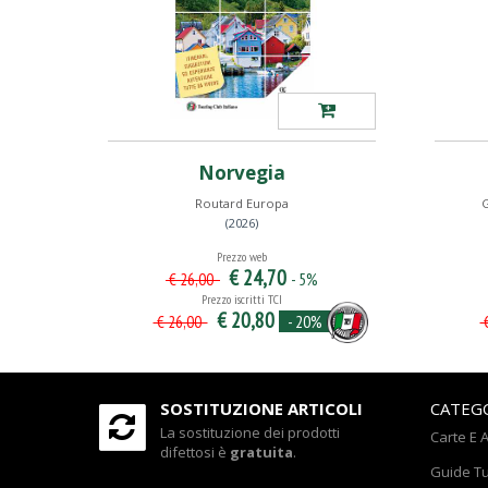
Norvegia
Routard Europa
(2026)
Prezzo web
€ 24,70
- 5%
€ 26,00
Prezzo iscritti TCI
€ 20,80
- 20%
€ 26,00
€
SOSTITUZIONE ARTICOLI
CATEG
La sostituzione dei prodotti
Carte E A
difettosi è
gratuita
.
Guide Tu