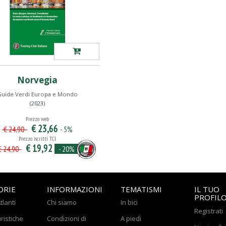
Norvegia
Guide Verdi Europa e Mondo
(2023)
Prezzo web
€ 23,66
- 5%
€ 24,90
Prezzo iscritti TCI
€ 19,92
- 20%
 24,90
ORIE
INFORMAZIONI
TEMATISMI
IL TUO
PROFIL
tlanti
Chi siamo
In bici
Registrati
ristiche
Condizioni di
A piedi