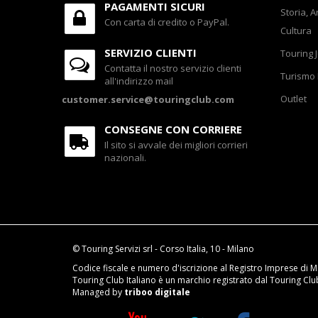
PAGAMENTI SICURI
Storia, A
Con carta di credito o PayPal.
Cultura
SERVIZIO CLIENTI
Touring 
Contatta il nostro servizio clienti
Turismo 
all'indirizzo mail
Outlet
customer.service@touringclub.com
CONSEGNE CON CORRIERE
Il sito si avvale dei migliori corrieri
nazionali.
© Touring Servizi srl - Corso Italia, 10 - Milano
Codice fiscale e numero d'iscrizione al Registro Imprese di M
Touring Club Italiano è un marchio registrato dal Touring Club 
Managed by
triboo digitale