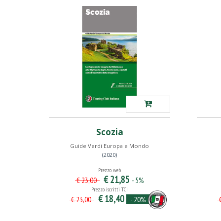
Scozia
Guide Verdi Europa e Mondo
(2020)
Prezzo web
€ 21,85
- 5%
€ 23,00
Prezzo iscritti TCI
€ 18,40
- 20%
€ 23,00
€