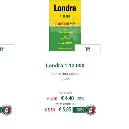
Londra 1:12 000
Centrocittà pocket
(2020)
Prezzo web
€ 4,40
- 20%
€ 5,50
Prezzo iscritti TCI
€ 3,85
- 30%
€ 5,50