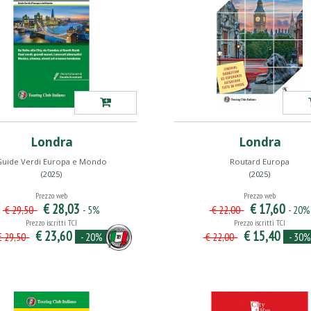
Londra
Londra
Guide Verdi Europa e Mondo
Routard Europa
(2025)
(2025)
Prezzo web
Prezzo web
€ 28,03
€ 17,60
- 5%
- 20%
€ 29,50
€ 22,00
Prezzo iscritti TCI
Prezzo iscritti TCI
€ 23,60
€ 15,40
- 20%
- 30%
 29,50
€ 22,00