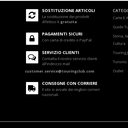
SOSTITUZIONE ARTICOLI
CATEG
La sostituzione dei prodotti
Carte E A
difettosi è
gratuita
.
Guide Tu
PAGAMENTI SICURI
Storia, A
Con carta di credito o PayPal.
Cultura
SERVIZIO CLIENTI
Touring 
Contatta il nostro servizio clienti
Turismo 
all'indirizzo mail
Outlet
customer.service@touringclub.com
CONSEGNE CON CORRIERE
Il sito si avvale dei migliori corrieri
nazionali.