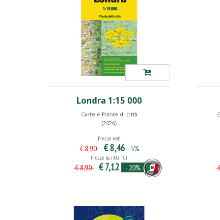
Londra 1:15 000
Carte e Piante di città
(2026)
Prezzo web
€ 8,46
- 5%
€ 8,90
Prezzo iscritti TCI
€ 7,12
- 20%
€ 8,90
€