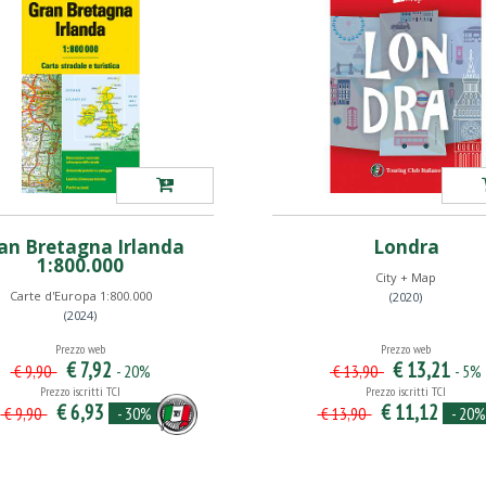
an Bretagna Irlanda
Londra
1:800.000
City + Map
Carte d'Europa 1:800.000
(2020)
(2024)
Prezzo web
Prezzo web
€ 7,92
€ 13,21
- 20%
- 5%
€ 9,90
€ 13,90
Prezzo iscritti TCI
Prezzo iscritti TCI
€ 6,93
€ 11,12
- 30%
- 20%
€ 9,90
€ 13,90