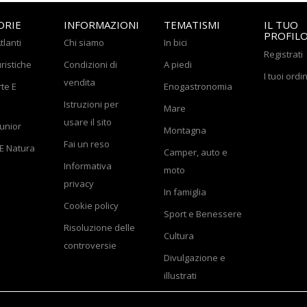
ORIE
INFORMAZIONI
TEMATISMI
IL TUO
PROFIL
tlanti
Chi siamo
In bici
Registrati
ristiche
Condizioni di
A piedi
I tuoi ordin
vendita
rte E
Enogastronomia
Istruzioni per
Mare
usare il sito
Junior
Montagna
Fai un reso
E Natura
Camper, auto e
Informativa
moto
privacy
In famiglia
Cookie policy
Sport e Benessere
Risoluzione delle
Cultura
controversie
Divulgazione e
illustrati