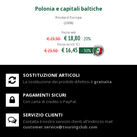
Polonia e capitali baltiche
Routard Europa
(2008)
Prezzo web
€ 18,80
- 20%
€ 23,50
Prezzo iscritti TCI
€ 16,45
- 30%
€ 23,50
SOSTITUZIONE ARTICOLI
La sostituzione dei prodotti difettosi è
gratuita
.
PAGAMENTI SICURI
Con carta di credito o PayPal.
SERVIZIO CLIENTI
Contatta il nostro servizio clienti all'indirizzo mail
customer.service@touringclub.com