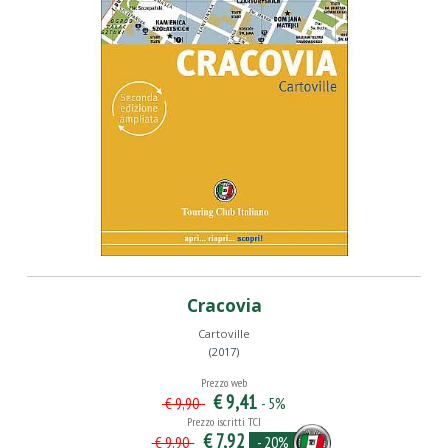
Cracovia
Cartoville
(2017)
Prezzo web
€ 9,41
- 5%
€ 9,90
Prezzo iscritti TCI
€ 7,92
- 20%
€ 9,90