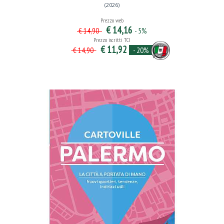
(2026)
Prezzo web
€ 14,16
- 5%
€ 14,90
Prezzo iscritti TCI
€ 11,92
- 20%
€ 14,90