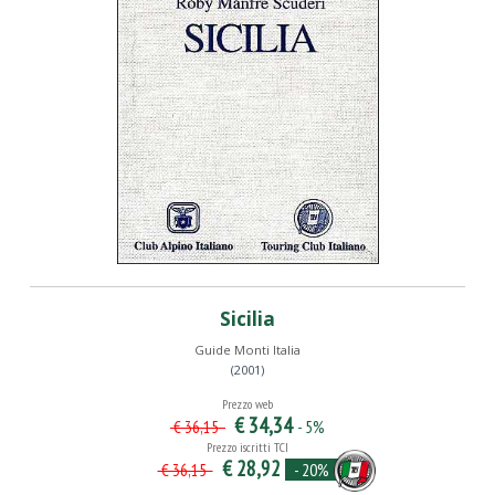
Sicilia
Guide Monti Italia
(2001)
Prezzo web
€ 34,34
- 5%
€ 36,15
Prezzo iscritti TCI
€ 28,92
- 20%
€ 36,15