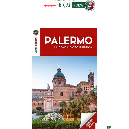
€ 7,92
- 20%
€ 9,90