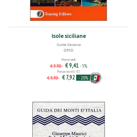
Isole siciliane
Guida Vacanza
(2012)
Prezzo web
€ 9,41
- 5%
€ 9,90
Prezzo iscritti TCI
€ 7,92
- 20%
€ 9,90