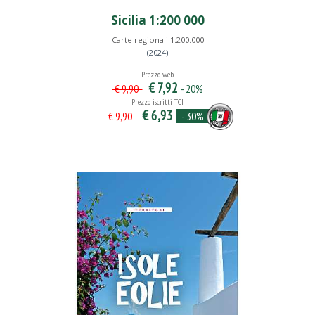
Sicilia 1:200 000
Carte regionali 1:200.000
(2024)
Prezzo web
€ 7,92
- 20%
€ 9,90
Prezzo iscritti TCI
€ 6,93
- 30%
€ 9,90