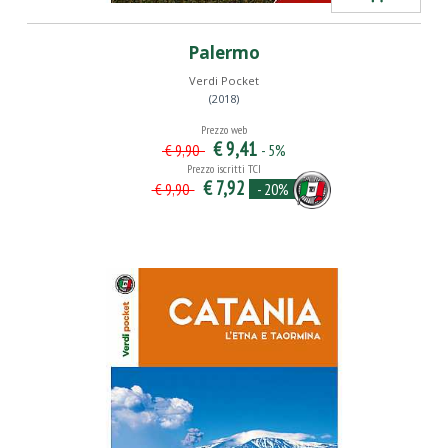
Palermo
Verdi Pocket
(2018)
Prezzo web
€ 9,41
- 5%
€ 9,90
Prezzo iscritti TCI
€ 7,92
- 20%
€ 9,90