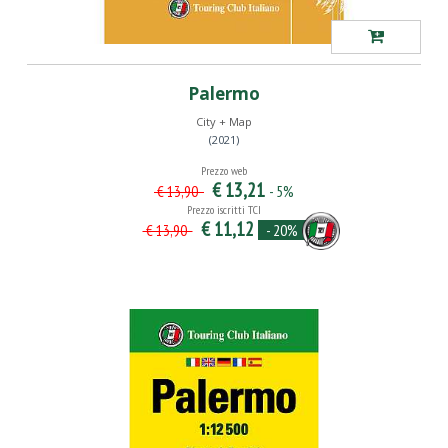
Palermo
City + Map
(2021)
Prezzo web
€ 13,21
- 5%
€ 13,90
Prezzo iscritti TCI
€ 11,12
- 20%
€ 13,90