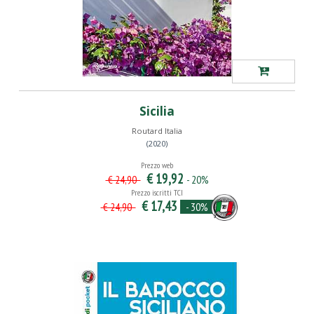
Sicilia
Routard Italia
(2020)
Prezzo web
€ 19,92
- 20%
€ 24,90
Prezzo iscritti TCI
€ 17,43
- 30%
€ 24,90