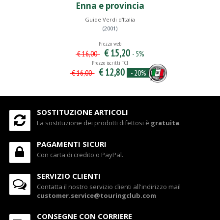
Enna e provincia
Guide Verdi d'Italia
(2001)
Prezzo web
€ 15,20
- 5%
€ 16,00
Prezzo iscritti TCI
€ 12,80
- 20%
€ 16,00
SOSTITUZIONE ARTICOLI
La sostituzione dei prodotti difettosi è
gratuita
.
PAGAMENTI SICURI
Con carta di credito o PayPal.
SERVIZIO CLIENTI
Contatta il nostro servizio clienti all'indirizzo mail
customer.service@touringclub.com
CONSEGNE CON CORRIERE