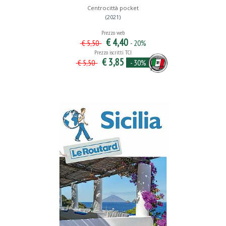
Centrocittà pocket
(2021)
Prezzo web
€ 4,40
- 20%
€ 5,50
Prezzo iscritti TCI
€ 3,85
- 30%
€ 5,50